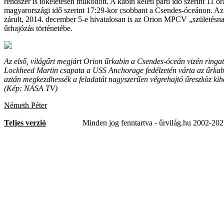
rendszer is tökéletesen működött. A kabin keleti parti idő szerint 11 ór
magyarországi idő szerint 17:29-kor csobbant a Csendes-óceánon. Az 
zárult, 2014. december 5-e hivatalosan is az Orion MPCV „születésna
űrhajózás történetébe.
Az első, világűrt megjárt Orion űrkabin a Csendes-óceán vizén ringa
Lockheed Martin csapata a USS Anchorage fedélzetén várta az űrkabi
aztán megkezdhessék a feladatát nagyszerűen végrehajtó űreszköz kih
(Kép: NASA TV)
Németh Péter
Teljes verzió
Minden jog fenntartva - űrvilág.hu 2002-20