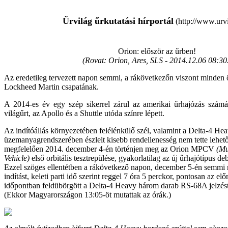
Űrvilág űrkutatási hírportál
(http://www.urvi
Orion: először az űrben!
(Rovat: Orion, Ares, SLS -
2014.12.06 08:30
Az eredetileg tervezett napon semmi, a rákövetkezőn viszont minden
Lockheed Martin csapatának.
A 2014-es év egy szép sikerrel zárul az amerikai űrhajózás szám
világűrt, az Apollo és a Shuttle utóda színre lépett.
Az indítóállás környezetében felélénkülő szél, valamint a Delta-4 He
üzemanyagrendszerében észlelt kisebb rendellenesség nem tette lehet
megfelelően 2014. december 4-én történjen meg az Orion MPCV
(Mu
Vehicle)
első orbitális tesztrepülése, gyakorlatilag az új űrhajótípus de
Ezzel szöges ellentétben a rákövetkező napon, december 5-én semmi n
indítást, keleti parti idő szerint reggel 7 óra 5 perckor, pontosan az el
időpontban feldübörgött a Delta-4 Heavy három darab RS-68A jelzés
(Ekkor Magyarországon 13:05-öt mutattak az órák.)