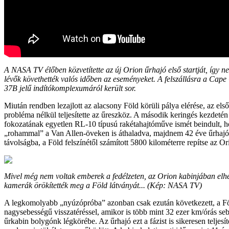
A NASA TV élőben közvetítette az új Orion űrhajó első startját, így n
lévők követhették valós időben az eseményeket. A felszállásra a Cape
37B jelű indítókomplexumáról került sor.
Miután rendben lezajlott az alacsony Föld körüli pálya elérése, az első
probléma nélkül teljesítette az űreszköz. A második keringés kezdeté
fokozatának egyetlen RL-10 típusú rakétahajtóműve ismét beindult, 
„rohammal” a Van Allen-öveken is áthaladva, majdnem 42 éve űrhajó á
távolságba, a Föld felszínétől számított 5800 kilométerre repítse az Or
Mivel még nem voltak emberek a fedélzeten, az Orion kabinjában elh
kamerák örökítették meg a Föld látványát... (Kép: NASA TV)
A legkomolyabb „nyúzópróba” azonban csak ezután következett, a Fö
nagysebességű visszatéréssel, amikor is több mint 32 ezer km/órás se
űrkabin bolygónk légkörébe. Az űrhajó ezt a fázist is sikeresen teljesít