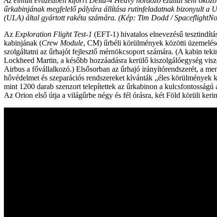
Az elmúlt évtizedben kiforrt Delta-4 Heavy hordozó ezúttal sem okozo
űrkabinjának megfelelő pályára állítása rutinfeladatnak bizonyult a 
(ULA) által gyártott rakéta számára. (Kép: Tim Dodd / Spaceflight
Az
Exploration Flight Test-1
(EFT-1) hivatalos elnevezésű tesztindítá
kabinjának (
Crew Module
, CM) űrbéli körülmények közötti üzemelésér
szolgáltatni az űrhajót fejlesztő mérnökcsoport számára. (A kabin teki
Lockheed Martin, a később hozzáadásra kerülő kiszolgálóegység visz
Airbus a fővállalkozó.) Elsősorban az űrhajó irányítórendszerét, a men
hővédelmet és szeparációs rendszereket kívánták „éles körülmények k
mint 1200 darab szenzort telepítettek az űrkabinon a kulcsfontosságú 
Az Orion első útja a világűrbe négy és fél órásra, két Föld körüli kerin