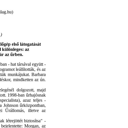
lag.hu)
.
)
őgép első látogatását
 különleges: az
ár az űrben.
ban - hat társával együtt -
gramot leállították, és az
atták munkájukat. Barbara
léskor, mindketten az ún.
legénél dolgozott, majd
ított. 1998-ban űrhajósnak
ecialista), azaz teljes -
t a Johnson űrközpontban,
Űrállomás, illetve az
létrejöttét biztosítsa" -
ejelentette: Morgan, az