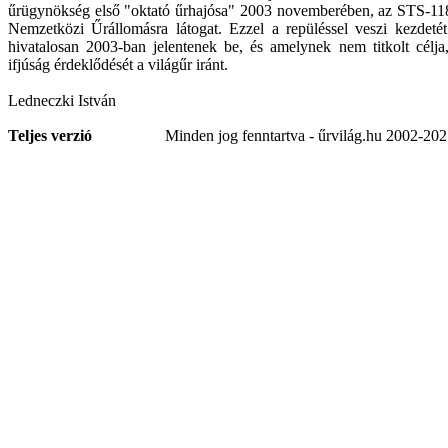
űrügynökség első "oktató űrhajósa" 2003 novemberében, az STS-118 
Nemzetközi Űrállomásra látogat. Ezzel a repüléssel veszi kezdeté
hivatalosan 2003-ban jelentenek be, és amelynek nem titkolt célja,
ifjúság érdeklődését a világűr iránt.
Ledneczki István
Teljes verzió
Minden jog fenntartva - űrvilág.hu 2002-20