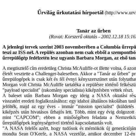
Űrvilág űrkutatási hírportál
(http://www.urvi
Tanár az űrben
(Rovat: Korszerű oktatás -
2002.12.18 15:16
A jelenlegi tervek szerint 2003 novemberében a Columbia űrrepül
teszi az ISS-nél. A repülés azonban nem csak ebből a szempontból
űrrepülőgép fedélzetén lesz ugyanis Barbara Morgan, az első tan
A megtisztelő cím eredetileg Christa McAuliffe-ot illette volna, ő azon
életét vesztette a Challenger-balesetben. Akkor a "Tanár az űrben" pro
űrrepülogépek is csak két és fél évnyi kényszerszünet után folytath
Morgan volt Christa McAuliffe tartaléka a repülésre történő felkészü
"payload specialist" (rakomány specialista) kiképzésben vettek részt.
A baleset után Barbara Morgan egy ideig a NASA oktatási rész
visszatért eredeti foglalkozásához: egy idahoi általános iskolában tan
jelölték, majd az egy éves - immár "mission specialist" (küldetés sp
kiképzés után hivatásos űrhajós lett. Több, mint egy évig dolgozot
mint "CAPCOM"; ebben a minőségében feladata a Nemzetközi 
űrrepülőgépek legénységeivel történő kapcsolattartás volt.
"A NASA felelős azért, hogy tudósok és mérnökök új generációjának 
mondta Sean O'Keefe, a NASA vezetője, amikor december 12-én b