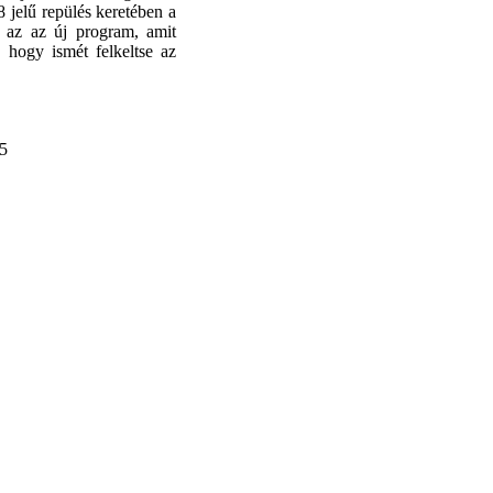
jelű repülés keretében a
t az az új program, amit
 hogy ismét felkeltse az
25