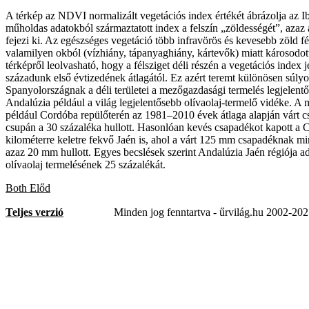
A térkép az NDVI normalizált vegetációs index értékét ábrázolja az Ibé
műholdas adatokból származtatott index a felszín „zöldességét”, azaz a 
fejezi ki. Az egészséges vegetáció több infravörös és kevesebb zöld fé
valamilyen okból (vízhiány, tápanyaghiány, kártevők) miatt károsodo
térképről leolvasható, hogy a félsziget déli részén a vegetációs index 
századunk első évtizedének átlagától. Ez azért teremt különösen súlyo
Spanyolországnak a déli területei a mezőgazdasági termelés legjelentő
Andalúzia például a világ legjelentősebb olívaolaj-termelő vidéke. A m
például Cordóba repülőterén az 1981–2010 évek átlaga alapján várt
csupán a 30 százaléka hullott. Hasonlóan kevés csapadékot kapott a
kilométerre keletre fekvő Jaén is, ahol a várt 125 mm csapadéknak m
azaz 20 mm hullott. Egyes becslések szerint Andalúzia Jaén régiója a
olívaolaj termelésének 25 százalékát.
Both Előd
Teljes verzió
Minden jog fenntartva - űrvilág.hu 2002-20