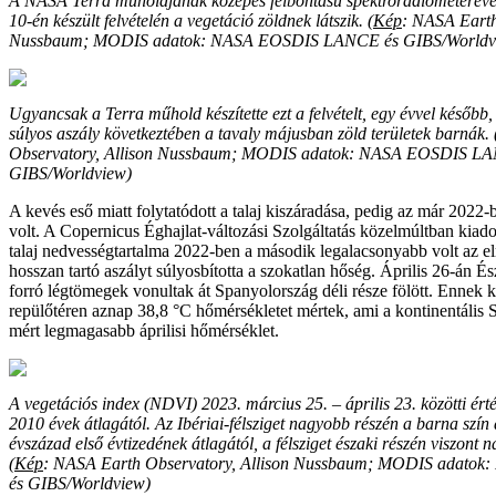
A NASA Terra műholdjának közepes felbontású spektroradiométerév
10-én készült felvételén a vegetáció zöldnek látszik. (
Kép
: NASA Earth
Nussbaum; MODIS adatok: NASA EOSDIS LANCE és GIBS/Worldv
Ugyancsak a Terra műhold készítette ezt a felvételt, egy évvel később,
súlyos aszály következtében a tavaly májusban zöld területek barnák. 
Observatory, Allison Nussbaum; MODIS adatok: NASA EOSDIS L
GIBS/Worldview)
A kevés eső miatt folytatódott a talaj kiszáradása, pedig az már 2022-
volt. A Copernicus Éghajlat-változási Szolgáltatás közelmúltban kiadot
talaj nedvességtartalma 2022-ben a második legalacsonyabb volt az e
hosszan tartó aszályt súlyosbította a szokatlan hőség. Április 26-án É
forró légtömegek vonultak át Spanyolország déli része fölött. Ennek 
repülőtéren aznap 38,8 °C hőmérsékletet mértek, ami a kontinentális
mért legmagasabb áprilisi hőmérséklet.
A vegetációs index (NDVI) 2023. március 25. – április 23. közötti ért
2010 évek átlagától. Az Ibériai-félsziget nagyobb részén a barna szín
évszázad első évtizedének átlagától, a félsziget északi részén viszont
(
Kép
: NASA Earth Observatory, Allison Nussbaum; MODIS adat
és GIBS/Worldview)