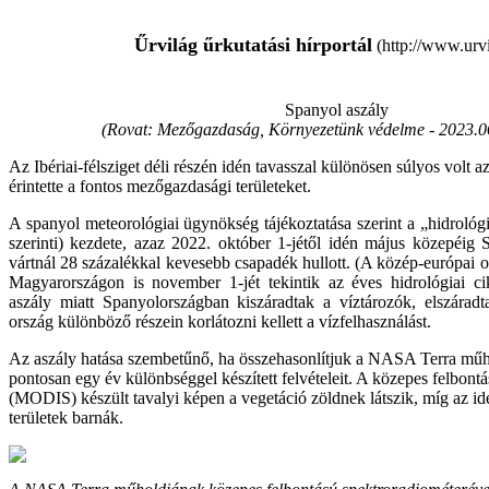
Űrvilág űrkutatási hírportál
(http://www.urvi
Spanyol aszály
(Rovat: Mezőgazdaság, Környezetünk védelme -
2023.0
Az Ibériai-félsziget déli részén idén tavasszal különösen súlyos volt az
érintette a fontos mezőgazdasági területeket.
A spanyol meteorológiai ügynökség tájékoztatása szerint a „hidrológi
szerinti) kezdete, azaz 2022. október 1-jétől idén május közepéig 
vártnál 28 százalékkal kevesebb csapadék hullott. (A közép-európai 
Magyarországon is november 1-jét tekintik az éves hidrológiai c
aszály miatt Spanyolországban kiszáradtak a víztározók, elszáradta
ország különböző részein korlátozni kellett a vízfelhasználást.
Az aszály hatása szembetűnő, ha összehasonlítjuk a NASA Terra műh
pontosan egy év különbséggel készített felvételeit. A közepes felbont
(MODIS) készült tavalyi képen a vegetáció zöldnek látszik, míg az id
területek barnák.