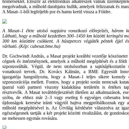
hőmérséklet. Először az elektronikus alkatrészek válnak üzemképtel
megolvadnak, a műhold darabjaira hullik, amelyek felizzanak és mar
A Masat–1-ből legfeljebb por és hamu kerül vissza a Földre.
A Masat–1 élete utolsó napjaira vonatkozó előrejelzés, három kü
Látható, hogy a műhold kezdetben 300–1450 km közötti keringési m
300 km közöttire csökkent. A húszperces végjáték péntek éjjel és
várható. (
Kép
: cubesat.bme.hu)
Dr. Gschwindt András, a Masat projekt korábbi vezetője köszönete
cégnek és intézménynek, amelyek a műhold megépítését és a földi v
szponzorálták. Végül, de nem utolsósorban a sajtótájékoztatón 
vonatkozó tervek. Dr. Kovács Kálmán, a BME Egyesült Innov
igazgatója hangsúlyozta, hogy a Masat–1 teljes sikere komoly 
szponzorációja mellett. Fontos, hogy a projekt során nemcsak kutat
iparral való partneri viszony kialakítása területén is értékes tap
résztvevők. A Masat továbbfejlesztését illetően az alkalmazások, ese
szóba, de ehhez már 2–3 vagy esetleg 6 egységes cubesatra lenn
újdonságok keresése iránti vágytól hajtva megpróbálkoznak egy a
műhold megépítésével is. Az Űrvilág kérdésére válaszolva az igaz
egészségesnek tartják a két projekt közötti rivalizálást, de gondosk
ne mehessen egymás rovására.