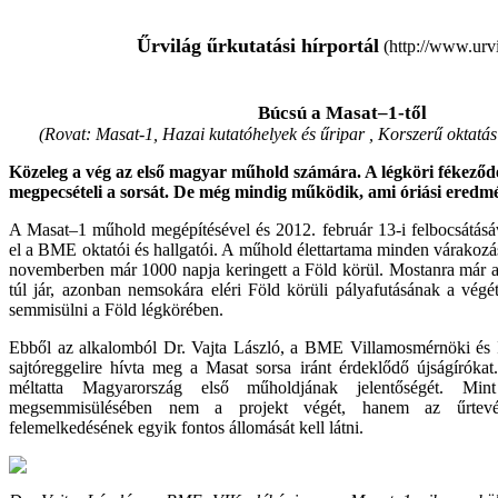
Űrvilág űrkutatási hírportál
(http://www.urvi
Búcsú a Masat–1-től
(Rovat: Masat-1, Hazai kutatóhelyek és űripar , Korszerű oktatás
Közeleg a vég az első magyar műhold számára. A légköri fékeződ
megpecsételi a sorsát. De még mindig működik, ami óriási eredm
A Masat–1 műhold megépítésével és 2012. február 13-i felbocsátásáva
el a BME oktatói és hallgatói. A műhold élettartama minden várakozás
novemberben már 1000 napja keringett a Föld körül. Mostanra már a 
túl jár, azonban nemsokára eléri Föld körüli pályafutásának a vég
semmisülni a Föld légkörében.
Ebből az alkalomból Dr. Vajta László, a BME Villamosmérnöki és 
sajtóreggelire hívta meg a Masat sorsa iránt érdeklődő újságíróka
méltatta Magyarország első műholdjának jelentőségét. M
megsemmisülésében nem a projekt végét, hanem az űrtevé
felemelkedésének egyik fontos állomását kell látni.