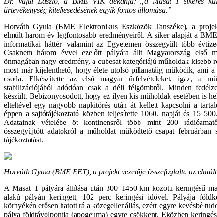
Dr. Vajta László, a BME VIK dékánja: „a Masat–1 sikeres kül
űrtevékenység kiteljesedésének egyik fontos állomása.”
Horváth Gyula (BME Elektronikus Eszközök Tanszéke), a projek
elmúlt három év legfontosabb eredményeiről. A siker alapját a BME 
informatikai háttér, valamint az Egyetemen összegyűlt több évtizede
Csaknem három évvel ezelőtt pályára állt Magyarország első m
önmagában nagy eredmény, a cubesat kategóriájú műholdak kisebb ré
most már kijelenthető, hogy élete utolsó pillanatáig működik, ami 
csoda. Elkészítette az első magyar űrfelvételeket, igaz, a m
stabilizációjából adódóan csak a déli félgömbről. Minden fedélz
készült. Bebizonyosodott, hogy ez ilyen kis műholdak esetében is hel
elteltével egy nagyobb napkitörés után át kellett kapcsolni a tart
éppen a sajtótájékoztató közben teljesítette 1060. napját és 15 500.
Adatainak vételébe öt kontinensről több mint 200 rádióamat
összegyűjtött adatokról a műholdat működtető csapat februárban 
tájékoztatást.
Horváth Gyula (BME EET), a projekt vezetője összefoglalta az elmúl
A Masat–1 pályára állítása után 300–1450 km közötti keringésű maga
alakú pályán keringett, 102 perc keringési idővel. Pályája földk
környékén erősen hatott rá a közegellenállás, ezért egyre kevésbé tudot
pálya földtávolpontja (apogeuma) egyre csökkent. Eközben keringése