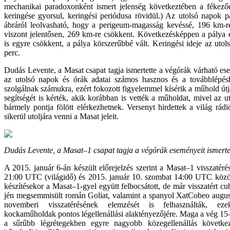
mechanikai paradoxonként ismert jelenség következtében a fékező
keringése gyorsul, keringési periódusa rövidül.) Az utolsó napok 
ábráról leolvasható, hogy a perigeum-magasság kevéssé, 196 km-
viszont jelentősen, 269 km-re csökkent. Következésképpen a pálya ex
is egyre csökkent, a pálya körszerűbbé vált. Keringési ideje az ut
perc.
Dudás Levente, a Masat csapat tagja ismertette a végórák várható e
az utolsó napok és órák adatai számos hasznos és a továbblépésh
szolgálnak számukra, ezért fokozott figyelemmel kísérik a műhold útj
segítségét is kérték, akik korábban is vették a műholdat, mivel az u
bármely pontja fölött elérkezhetnek. Versenyt hirdettek a világ rád
sikerül utoljára venni a Masat jeleit.
Dudás Levente, a Masat–1 csapat tagja a végórák eseményeit ismerte
A 2015. január 6-án készült előrejelzés szerint a Masat–1 visszatéré
21:00 UTC (világidő) és 2015. január 10. szombat 14:00 UTC között
készítésekor a Masat–1-gyel együtt felbocsátott, de már visszatért cu
jén megsemmisült román Goliat, valamint a spanyol XatCobeo augus
novemberi visszatérésének elemzését is felhasználták, eze
kockaműholdak pontos légellenállási alaktényezőjére. Maga a vég 15–2
a sűrűbb légrétegekben egyre nagyobb közegellenállás követk