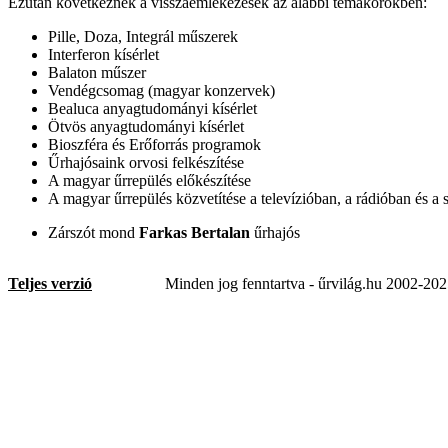
Ezután következnek a visszaemlékezések az alábbi témakörökben:
Pille, Doza, Integrál műszerek
Interferon kísérlet
Balaton műszer
Vendégcsomag (magyar konzervek)
Bealuca anyagtudományi kísérlet
Ötvös anyagtudományi kísérlet
Bioszféra és Erőforrás programok
Űrhajósaink orvosi felkészítése
A magyar űrrepülés előkészítése
A magyar űrrepülés közvetítése a televízióban, a rádióban és a 
Zárszót mond
Farkas Bertalan
űrhajós
Teljes verzió
Minden jog fenntartva - űrvilág.hu 2002-20