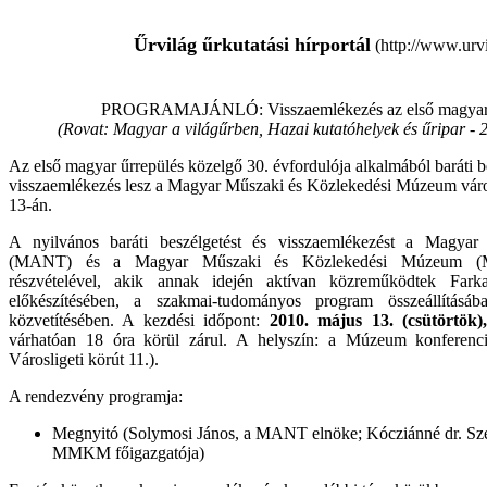
Űrvilág űrkutatási hírportál
(http://www.urvi
PROGRAMAJÁNLÓ: Visszaemlékezés az első magyar ű
(Rovat: Magyar a világűrben, Hazai kutatóhelyek és űripar -
2
Az első magyar űrrepülés közelgő 30. évfordulója alkalmából baráti b
visszaemlékezés lesz a Magyar Műszaki és Közlekedési Múzeum város
13-án.
A nyilvános baráti beszélgetést és visszaemlékezést a Magyar 
(MANT) és a Magyar Műszaki és Közlekedési Múzeum (
részvételével, akik annak idején aktívan közreműködtek Farka
előkészítésében, a szakmai-tudományos program összeállításáb
közvetítésében. A kezdési időpont:
2010. május 13. (csütörtök)
várhatóan 18 óra körül zárul. A helyszín: a Múzeum konferenc
Városligeti körút 11.).
A rendezvény programja:
Megnyitó (Solymosi János, a MANT elnöke; Kócziánné dr. Szen
MMKM főigazgatója)