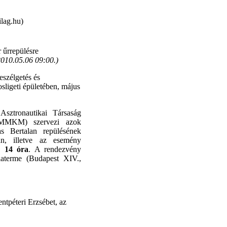
lag.hu)
rrepülésre
010.05.06 09:00.
)
eszélgetés és
ligeti épületében, május
Asztronautikai Társaság
MMKM) szervezi azok
s Bertalan repülésének
an, illetve az esemény
, 14 óra
. A rendezvény
iaterme (Budapest XIV.,
tpéteri Erzsébet, az