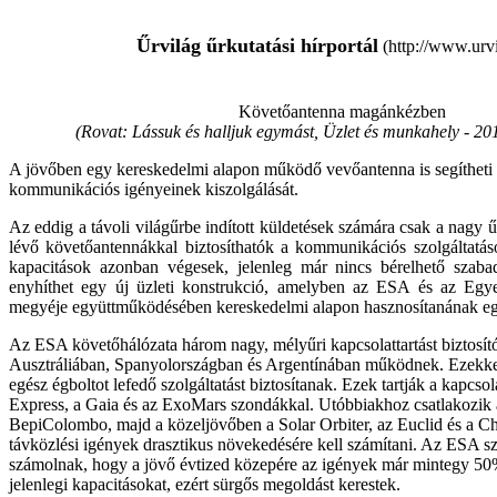
Űrvilág űrkutatási hírportál
(http://www.urvi
Követőantenna magánkézben
(Rovat: Lássuk és halljuk egymást, Üzlet és munkahely -
201
A jövőben egy kereskedelmi alapon működő vevőantenna is segítheti
kommunikációs igényeinek kiszolgálását.
Az eddig a távoli világűrbe indított küldetések számára csak a nagy
lévő követőantennákkal biztosíthatók a kommunikációs szolgáltatá
kapacitások azonban végesek, jelenleg már nincs bérelhető szaba
enyhíthet egy új üzleti konstrukció, amelyben az ESA és az Egye
megyéje együttműködésében kereskedelmi alapon hasznosítanának eg
Az ESA követőhálózata három nagy, mélyűri kapcsolattartást biztosít
Ausztráliában, Spanyolországban és Argentínában működnek. Ezekkel
egész égboltot lefedő szolgáltatást biztosítanak. Ezek tartják a kapcso
Express, a Gaia és az ExoMars szondákkal. Utóbbiakhoz csatlakozik 
BepiColombo, majd a közeljövőben a Solar Orbiter, az Euclid és a C
távközlési igények drasztikus növekedésére kell számítani. Az ESA s
számolnak, hogy a jövő évtized közepére az igények már mintegy 50
jelenlegi kapacitásokat, ezért sürgős megoldást kerestek.