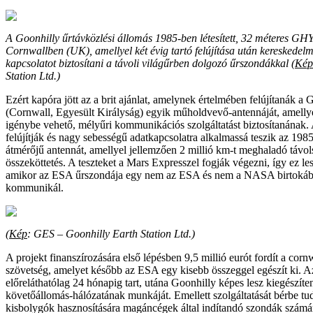
A Goonhilly űrtávközlési állomás 1985-ben létesített, 32 méteres GH
Cornwallben (UK), amellyel két évig tartó felújítása után kereskedel
kapcsolatot biztosítani a távoli világűrben dolgozó űrszondákkal (
Kép
Station Ltd.)
Ezért kapóra jött az a brit ajánlat, amelynek értelmében felújítanák a
(Cornwall, Egyesült Királyság) egyik műholdvevő-antennáját, amelly
igénybe vehető, mélyűri kommunikációs szolgáltatást biztosítanának. 
felújítják és nagy sebességű adatkapcsolatra alkalmassá teszik az 1985
átmérőjű antennát, amellyel jellemzően 2 millió km-t meghaladó távol
összeköttetés. A teszteket a Mars Expresszel fogják végezni, így ez le
amikor az ESA űrszondája egy nem az ESA és nem a NASA birtokáb
kommunikál.
(
Kép
: GES – Goonhilly Earth Station Ltd.)
A projekt finanszírozására első lépésben 9,5 millió eurót fordít a cornw
szövetség, amelyet később az ESA egy kisebb összeggel egészít ki. A
előreláthatólag 24 hónapig tart, utána Goonhilly képes lesz kiegészíte
követőállomás-hálózatának munkáját. Emellett szolgáltatását bérbe tu
kisbolygók hasznosítására magáncégek által indítandó szondák számá