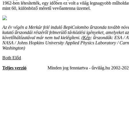
1962-ben létesítették, egy időben ez volt a világ legnagyobb műholda
mint 60, különböző méretű vevőantenna üzemel.
Az év végén a Merkúr felé induló BepiColombo űrszonda tovább növel
kutató űrszondái részéről felmerülő távközlési igényeket, amelyeket a
követőhálózatával már nem tud kielégíteni. (
Kép
: űrszondák: ESA / 
NASA / Johns Hopkins University Applied Physics Laboratory / Carneg
Washington)
Both Előd
Teljes verzió
Minden jog fenntartva - űrvilág.hu 2002-20