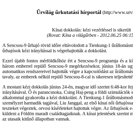
Űrvilág űrkutatási hírportál
(http://www.urvi
Kínai dokkolás: kézi vezérléssel is sikerült
(Rovat: Kína a világűrben -
2012.06.25 06:15
A Sencsou-9 űrhajó rövid időre eltávolodott a Tienkung-1 űrállomásm
űrhajósok kézi irányítással is végrehajtották a dokkolást.
Ezzel újabb fontos mérföldkőhöz ért a Sencsou-9 programja és a kí
három emberrel repülő Sencsou-9 megérkezésekor, június 18-án ug
automatikus rendszereivel hajtották végre a kapcsolódást az űrállom
tavaly, az emberek nélkül repülő Sencsou-8-cal is sikeresen teljesítetté
A mostani kézi dokkolás június 24-én, magyar idő szerint 6:48-kor fe
irányításával. Ő és parancsnoka, Csing Haj-peng a földi szimulációk 
alkalommal gyakorolta a kézi dokkolást. A Tienkung-1 űrállomásmodu
személyzet harmadik tagjával, Liu Janggal, az első kínai női űrhajóss
teszteket végeztek, orvosi kísérleteket hajtottak végre. Az űrhajósok e
küldeni a Földön maradt családtagjaiknak. A kínai jelentések szerint
az utasaik kitűnő állapotban vannak.