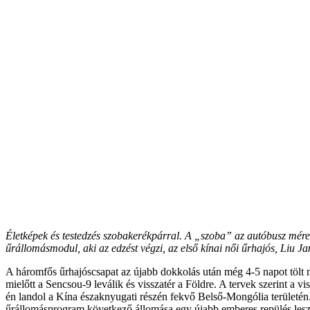
Életképek és testedzés szobakerékpárral. A „szoba” az autóbusz mér
űrállomásmodul, aki az edzést végzi, az első kínai női űrhajós, Liu
A háromfős űrhajóscsapat az újabb dokkolás után még 4-5 napot tölt
mielőtt a Sencsou-9 leválik és visszatér a Földre. A tervek szerint a v
én landol a Kína északnyugati részén fekvő Belső-Mongólia területén.
űrállomásprogram következő állomása egy újabb emberes repülés lesz