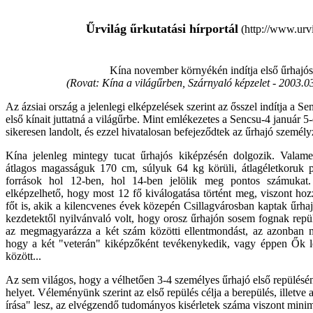
Űrvilág űrkutatási hírportál
(http://www.urvi
Kína november környékén indítja első űrhajós
(Rovat: Kína a világűrben, Szárnyaló képzelet -
2003.03
Az ázsiai ország a jelenlegi elképzelések szerint az ősszel indítja a S
első kínait juttatná a világűrbe. Mint emlékezetes a Sencsu-4 január 5
sikeresen landolt, és ezzel hivatalosan befejeződtek az űrhajó személyz
Kína jelenleg mintegy tucat űrhajós kiképzésén dolgozik. Valamen
átlagos magasságuk 170 cm, súlyuk 64 kg körüli, átlagéletkoruk 
források hol 12-ben, hol 14-ben jelölik meg pontos számuk
elképzelhető, hogy most 12 fő kiválogatása történt meg, viszont hoz
főt is, akik a kilencvenes évek közepén Csillagvárosban kaptak űrha
kezdetektől nyilvánvaló volt, hogy orosz űrhajón sosem fognak repü
az megmagyarázza a két szám közötti ellentmondást, az azonban 
hogy a két "veterán" kiképzőként tevékenykedik, vagy éppen Ők l
között...
Az sem világos, hogy a vélhetően 3-4 személyes űrhajó első repülésé
helyet. Véleményünk szerint az első repülés célja a berepülés, illetve 
írása" lesz, az elvégzendő tudományos kisérletek száma viszont mini