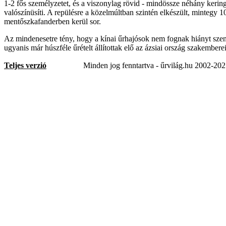
1-2 fős személyzetet, és a viszonylag rövid - mindössze néhány kering
valószínüsíti. A repülésre a közelmúltban szintén elkészült, mintegy 1
mentőszkafanderben kerül sor.
Az mindenesetre tény, hogy a kínai űrhajósok nem fognak hiányt szen
ugyanis már húszféle űrételt állítottak elő az ázsiai ország szakemberei
Teljes verzió
Minden jog fenntartva - űrvilág.hu 2002-20