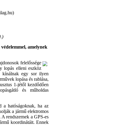
lag.hu)
.
)
ni védelemmel, amelynek
ajdonosok felelőssége
y lopás elleni eszköz
 kínálnak egy sor ilyen
rművek lopása és rablása,
sztus 1-jétől kezdődően
lopásgátló és műholdas
ld a hatóságoknak, ha az
csolják a jármű elektromos
ra. A rendszernek a GPS-es
jármű koordinátáit. Ennek