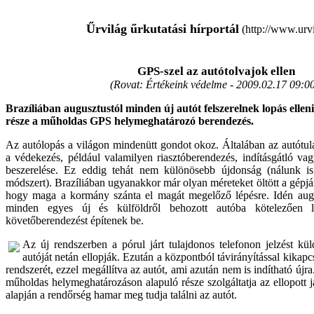
Űrvilág űrkutatási hírportál
(http://www.urvi
GPS-szel az autótolvajok ellen
(Rovat: Értékeink védelme -
2009.02.17 09:00
Brazíliában augusztustól minden új autót felszerelnek lopás elle
része a műholdas GPS helymeghatározó berendezés.
Az autólopás a világon mindenütt gondot okoz. Általában az autótul
a védekezés, például valamilyen riasztóberendezés, indításgátló vag
beszerelése. Ez eddig tehát nem különösebb újdonság (nálunk is
módszert). Brazíliában ugyanakkor már olyan méreteket öltött a gépjá
hogy maga a kormány szánta el magát megelőző lépésre. Idén augu
minden egyes új és külföldről behozott autóba kötelezően 
követőberendezést építenek be.
Az új rendszerben a pórul járt tulajdonos telefonon jelzést kü
autóját netán ellopják. Ezután a központból távirányítással kikap
rendszerét, ezzel megállítva az autót, ami azután nem is indítható új
műholdas helymeghatározáson alapuló része szolgáltatja az ellopott 
alapján a rendőrség hamar meg tudja találni az autót.