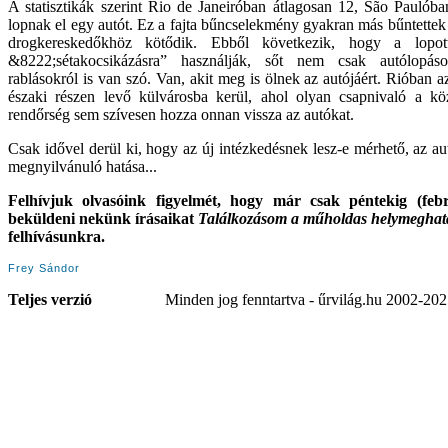
A statisztikák szerint Rio de Janeiróban átlagosan 12, São Paulób
lopnak el egy autót. Ez a fajta bűncselekmény gyakran más bűntettek
drogkereskedőkhöz kötődik. Ebből következik, hogy a lopo
&8222;sétakocsikázásra” használják, sőt nem csak autólopás
rablásokról is van szó. Van, akit meg is ölnek az autójáért. Rióban 
északi részen levő külvárosba kerül, ahol olyan csapnivaló a k
rendőrség sem szívesen hozza onnan vissza az autókat.
Csak idővel derül ki, hogy az új intézkedésnek lesz-e mérhető, az 
megnyilvánuló hatása...
Felhívjuk olvasóink figyelmét, hogy már csak péntekig (feb
beküldeni nekünk írásaikat
Találkozásom a műholdas helymeghat
felhívásunkra.
Frey Sándor
Teljes verzió
Minden jog fenntartva - űrvilág.hu 2002-20