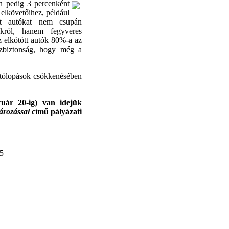
an pedig 3 percenként
 elkövetőihez, például
tt autókat nem csupán
okról, hanem fegyveres
az elkötött autók 80%-a az
özbiztonság, hogy még a
autólopások csökkenésében
ruár 20-ig) van idejük
ározással
című pályázati
25