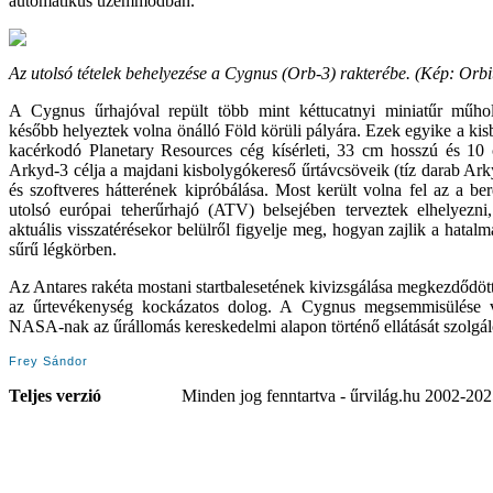
automatikus üzemmódban.
Az utolsó tételek behelyezése a Cygnus (Orb-3) rakterébe. (
Kép
: Orbi
A Cygnus űrhajóval repült több mint kéttucatnyi miniatűr műho
később helyeztek volna önálló Föld körüli pályára. Ezek egyike a kis
kacérkodó Planetary Resources cég kísérleti, 33 cm hosszú és 10
Arkyd-3 célja a majdani kisbolygókereső űrtávcsöveik (tíz darab Ar
és szoftveres hátterének kipróbálása. Most került volna fel az a be
utolsó európai teherűrhajó (ATV) belsejében terveztek elhelyezn
aktuális visszatérésekor
belülről figyelje meg
, hogyan zajlik a hatal
sűrű légkörben.
Az Antares rakéta mostani startbalesetének kivizsgálása megkezdődött
az űrtevékenység kockázatos dolog. A Cygnus megsemmisülése va
NASA-nak az űrállomás kereskedelmi alapon történő ellátását szolgáló
Frey Sándor
Teljes verzió
Minden jog fenntartva - űrvilág.hu 2002-20