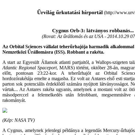
Űrvilág űrkutatási hírportál
(http://www.urvi
Cygnus Orb-3: látványos robbanás...
(Rovat: Az űrállomás és az USA -
2014.10.29 07
Az Orbital Sciences vállalat teherűrhajója harmadik alkalommal v
Nemzetközi Űrállomásra (ISS). Robbant a rakéta.
A start az Egyesült Államok atlanti partjaitól, a Wallops-szigeten talá
Atlantic Regional Spaceport
, MARS) történt, október 28-án, magyar i
előtt, pontosan 23:22-kor. A teherűrhajót az Orbital Scienc
hordozórakétája emelte a magasba. Ez volt az Antares első esti startja,
parton sok potenciális érdeklődő számára nyújtott látványosságot. Ne
vártak... Az Antares rakéta ugyanis, amelynek a mostani volt az öt
másodperccel a felemelkedés után felrobbant, megsemmisítve a
rakományát.
(
Kép
: NASA TV)
A Cygnus, amelynek jelenlegi példánya a legendás Mercury-űrhajós