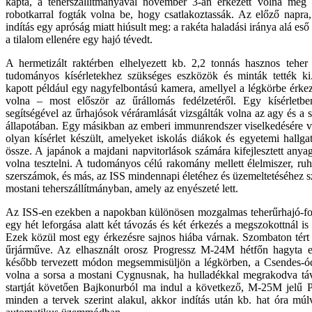
kapta, a teherszállítmányával november 3-án érkezett volna meg 
robotkarral fogták volna be, hogy csatlakoztassák. Az előző napra,
indítás egy apróság miatt hiúsult meg: a rakéta haladási iránya alá eső
a tilalom ellenére egy hajó tévedt.
A hermetizált raktérben elhelyezett kb. 2,2 tonnás hasznos tehe
tudományos kísérletekhez szükséges eszközök és minták tették k
kapott például egy nagyfelbontású kamera, amellyel a légkörbe érke
volna – most először az űrállomás fedélzetéről. Egy kísérletben
segítségével az űrhajósok véráramlását vizsgálták volna az agy és a s
állapotában. Egy másikban az emberi immunrendszer viselkedésére v
olyan kísérlet készült, amelyeket iskolás diákok és egyetemi hallgat
össze. A japánok a majdani napvitorlások számára kifejlesztett anyag
volna tesztelni. A tudományos célú rakomány mellett élelmiszer, ruhá
szerszámok, és más, az ISS mindennapi életéhez és üzemeltetéséhez s
mostani teherszállítmányban, amely az enyészeté lett.
Az ISS-en ezekben a napokban különösen mozgalmas teherűrhajó-fo
egy hét leforgása alatt két távozás és két érkezés a megszokottnál is 
Ezek közül most egy érkezésre sajnos hiába várnak. Szombaton tér
űrjárműve. Az elhasznált orosz Progressz M-24M hétfőn hagyta e
később tervezett módon megsemmisüljön a légkörben, a Csendes-óce
volna a sorsa a mostani Cygnusnak, ha hulladékkal megrakodva tá
startját követően Bajkonurból ma indul a következő, M-25M jelű P
minden a tervek szerint alakul, akkor indítás után kb. hat óra múl