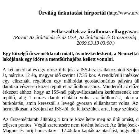
Űrvilág űrkutatási hírportál
(http://www.urvi
Felkészültek az űrállomás elhagyásár
(Rovat: Az űrállomás és az USA, Az űrállomás és Oroszország , 
2009.03.13 03:00.
)
Egy közelgő űrszemétdarab miatt, óvintézkedésként, a Nemzetk
lakójának egy időre a mentőűrhajóba kellett vonulni.
A két amerikai és egy orosz űrhajós az ISS-hez csatlakoztatott Szoj
át, március 12-én, magyar idő szerint 17:35-kor. A rendkívüli intézkedé
egy elhsznált, régebben egy műholdat geostacionárius pályára ál
darabka vészesen közel repült el az űrállomáshoz. Minderről az előze
érkezett ahhoz, hogy az ISS-nél pályaváltoztatásra keríthessenek so
repülő, alig 1 cm-es darab eltalálta volna az űrállomást, akkora
burkolatán, amin keresztül a levegő gyorsan elillanhatott volna. A
hermetikusan a Szojuzt az ISS-től, de felkészültek arra, hogy szükség
Az űrszemétdarab állítólag 4 km-re közelítette meg az űrállomást, d
teljesen pontos. Végül szerencsére nem történt baleset. Az űrhajósok
Magnus és Jurij Loncsakov – 17:46-kor kapták az utasítást, hogy elha