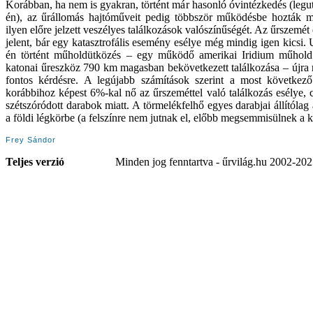
Korábban, ha nem is gyakran, történt már hasonló óvintézkedés (leg
én), az űrállomás hajtóműveit pedig többször működésbe hozták m
ilyen előre jelzett veszélyes találkozások valószínűségét. Az űrszem
jelent, bár egy katasztrofális esemény esélye még mindig igen kicsi.
én történt műholdütközés – egy működő amerikai Iridium műhold 
katonai űreszköz 790 km magasban bekövetkezett találkozása – újra rá
fontos kérdésre. A legújabb számítások szerint a most következő
korábbihoz képest 6%-kal nő az űrszeméttel való találkozás esélye, c
szétszóródott darabok miatt. A törmelékfelhő egyes darabjai állítóla
a földi légkörbe (a felszínre nem jutnak el, előbb megsemmisülnek a k
Frey Sándor
Teljes verzió
Minden jog fenntartva - űrvilág.hu 2002-20