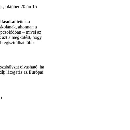
 is, október 20-án 15
ításokat
tettek a
iskolának, ahonnan a
 kapcsolódóan – mivel az
k azt a megkötést, hogy
 regisztrálhat több
yszabályzat olvasható, ha
díj: látogatás az Európai
25