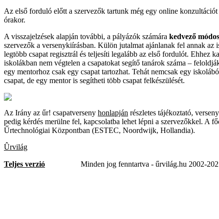
Az első forduló előtt a szervezők tartunk még egy online konzultációt
órakor.
A visszajelzések alapján további, a pályázók számára
kedvező módos
szervezők a versenykiírásban. Külön jutalmat ajánlanak fel annak az 
legtöbb csapat regisztrál és teljesíti legalább az első fordulót. Ehhez
iskolákban nem végtelen a csapatokat segítő tanárok száma – feloldjá
egy mentorhoz csak egy csapat tartozhat. Tehát nemcsak egy iskolából
csapat, de egy mentor is segítheti több csapat felkészülését.
Az Irány az űr! csapatverseny
honlapján
részletes tájékoztató, versen
pedig kérdés merülne fel, kapcsolatba lehet lépni a szervezőkkel. A fő
Űrtechnológiai Központban (ESTEC, Noordwijk, Hollandia).
Ûrvilág
Teljes verzió
Minden jog fenntartva - űrvilág.hu 2002-20