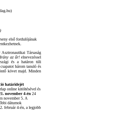
lag.hu)
)
seny első fordulójának
lentkezhetnek.
r Asztronautikai Társaság
Irány az űr!
elnevezéssel
szági és a határon túli
csapatot három tanuló és
döntő követ majd. Minden
ció határidejét
rlap online kitöltésével és
21. november 4-én
24
átum november 5. A
sőbbi dátumok
2. február 4-én, a legjobb