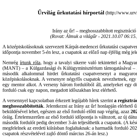
Űrvilág űrkutatási hírportál
(http://www.urvi
Irány az űr! – meghosszabbított regisztráció
(Rovat: Álmuk a világűr -
2021.10.07 06:15.
A középiskolásoknak szervezett Kárpát-medencei űrkutatási csapatver
időpontja november 5-én lesz, a csapatok az előző nap éjfélig még je
Nemrég
írtunk róla
, hogy a tavalyi sikerre való tekintettel a Magya
(MANT) – a Külgazdasági és Külügyminisztérium támogatásával –
második alkalommal hirdet űrkutatási csapatversenyt a magyaror
középiskolásoknak. A versenyre négyfős csapatok nevezhetnek, egy 
egy mentor alkot. A verseny három fordulóból áll, amelyeket egy 
forduló csak egy napon, megadott időszakban lesz elérhető.
A versennyel kapcsolatban érkezett legújabb hírek szerint
a regisztrá
meghosszabbították
. Jelentkezni az Irány az űr! honlapján elérhető ű
beküldésével lehet, egészen az első forduló előtti nap végéig, azaz
20
óráig. Értelemszerűen az első forduló időpontja is változott, az új d
második fordulót pedig december 3-án teljesíthetik a csapatok. (A ké
megfelelnek az eredeti kiírásban foglaltaknak: a harmadik forduló 202
csapatok részvételével zajló döntő március 26-án lesz.)