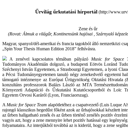
Űrvilág űrkutatási hírportál
(http://www.urvi
Zene és űr
(Rovat: Álmuk a világűr, Kontinensünk hajósai , Szárnyaló képzele
Magyar, spanyol/dél-amerikai és francia tagokból álló nemzetközi csapa
„Spin Your Thesis Human Edition 2018” felhívásra.
A zenével kapcsolatos témában pályázó
Music for Space 
Tudományos Akadémián dolgozó, a budapesti Eötvös Loránd Tudo
Széchenyi István Egyetemen, a Strasbourgi Egyetemen, a lyoni Cla
a Pécsi Tudományegyetemen tanuló négy zenekedvelő egyetemi hallg
támogató intézmenye az Európai Űrügynökség Oktatási Hivatala
(
konzultáns professzorok Balázs László az MTA Természettudomá
Környezeti Adaptáció és Űrkutatási Kutatócsoportból és Loïc T
Egyetem Orvosi Karáról (Lyon, Franciaorszag).
A
Music for Space Team
alapötletéhez a csapatvezető (Luis Luque Alv
rajongó klasszikus hegedűst főként azok az űrhajósokkal készített inte
az űrben hallgatható zenék és az űrben történő zenélés pozitív érzelmi 
vagyis azt, hogy a zene mennyire lehet pozitív hatással egy legénység
folyamataira. Az interjúkból továbbá az is kiderül, hogy a zene segít