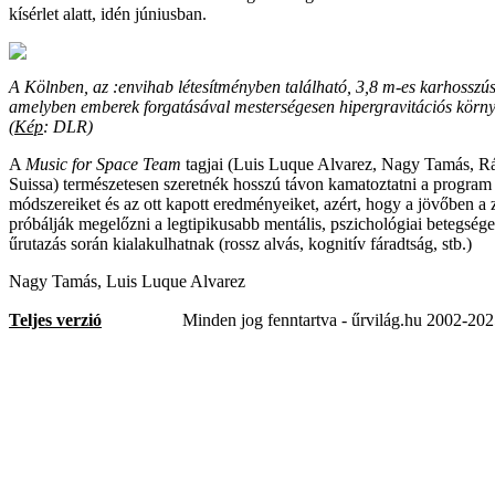
kísérlet alatt, idén júniusban.
A Kölnben, az :envihab létesítményben található, 3,8 m-es karhosszúsá
amelyben emberek forgatásával mesterségesen hipergravitációs környe
(
Kép
: DLR)
A
Music for Space Team
tagjai (Luis Luque Alvarez, Nagy Tamás, R
Suissa) természetesen szeretnék hosszú távon kamatoztatni a program s
módszereiket és az ott kapott eredményeiket, azért, hogy a jövőben a 
próbálják megelőzni a legtipikusabb mentális, pszichológiai betegség
űrutazás során kialakulhatnak (rossz alvás, kognitív fáradtság, stb.)
Nagy Tamás, Luis Luque Alvarez
Teljes verzió
Minden jog fenntartva - űrvilág.hu 2002-20