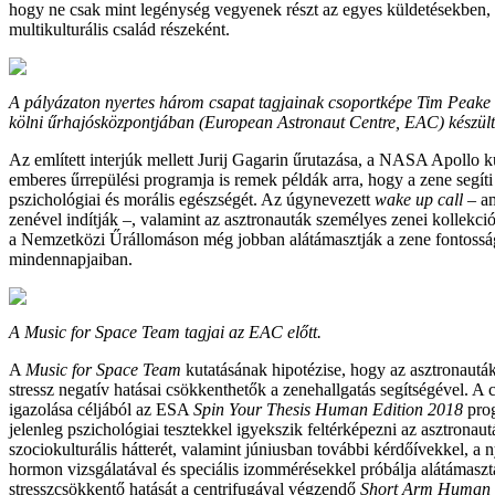
hogy ne csak mint legénység vegyenek részt az egyes küldetésekben
multikulturális család részeként.
A pályázaton nyertes három csapat tagjainak csoportképe Tim Peake 
kölni űrhajósközpontjában (European Astronaut Centre, EAC) készült
Az említett interjúk mellett Jurij Gagarin űrutazása, a NASA Apollo 
emberes űrrepülési programja is remek példák arra, hogy a zene segít
pszichológiai és morális egészségét. Az úgynevezett
wake up call
– am
zenével indítják –, valamint az asztronauták személyes zenei kollekciói
a Nemzetközi Űrállomáson még jobban alátámasztják a zene fontossá
mindennapjaiban.
A Music for Space Team tagjai az EAC előtt.
A
Music for Space Team
kutatásának hipotézise, hogy az asztronauták s
stressz negatív hatásai csökkenthetők a zenehallgatás segítségével. A c
igazolása céljából az ESA
Spin Your Thesis Human Edition 2018
prog
jelenleg pszichológiai tesztekkel igyekszik feltérképezni az asztronaut
szociokulturális hátterét, valamint júniusban további kérdőívekkel, a 
hormon vizsgálatával és speciális izommérésekkel próbálja alátámaszt
stresszcsökkentő hatását a centrifugával végzendő
Short Arm Human 