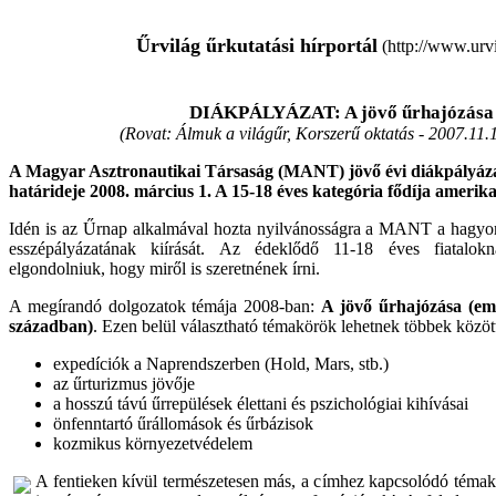
Űrvilág űrkutatási hírportál
(http://www.urvi
DIÁKPÁLYÁZAT: A jövő űrhajózása
(Rovat: Álmuk a világűr, Korszerű oktatás -
2007.11.
A Magyar Asztronautikai Társaság (MANT) jövő évi diákpályáz
határideje 2008. március 1. A 15-18 éves kategória fődíja amerikai
Idén is az Űrnap alkalmával hozta nyilvánosságra a MANT a hagyo
esszépályázatának kiírását. Az édeklődő 11-18 éves fiatal
elgondolniuk, hogy miről is szeretnének írni.
A megírandó dolgozatok témája 2008-ban:
A jövő űrhajózása (em
században)
. Ezen belül választható témakörök lehetnek többek közöt
expedíciók a Naprendszerben (Hold, Mars, stb.)
az űrturizmus jövője
a hosszú távú űrrepülések élettani és pszichológiai kihívásai
önfenntartó űrállomások és űrbázisok
kozmikus környezetvédelem
A fentieken kívül természetesen más, a címhez kapcsolódó témakö