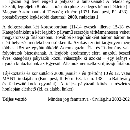
igazán tág teret enged a pályázat a fantáziának! A feladat e
készült, legfeljebb 8 oldalas írásmű (plusz esetleges képmellékletek
Magyar Asztronautikai Társaság címére (1371 Budapest, Pf. 433). 
postabélyegző legkésőbbi dátuma):
2008. március 1.
A dolgozatokat két korcsoportban (11-14 évesek, illetve 15-18 éve
Kategóriánként a két legjobb pályamű szerzője térítésmentesen vehe
magyarországi űrtáborában. Továbbá kategóriánként három-három hely
elért helyezés mértékében csökkentik. Szokás szerint tárgynyeremén
többek közt az együttműködő Aeromagazin, Élet és Tudomány vala
folyóiratok biztosítanak. A legjobb eredményt elért, angolul beszé
éves kategória) pályázók közül választják ki azokat – egy leányt 
nyarán kiutazhatnak az Egyesült Államok nemzetközi ifjúsági űrtábor
Tájékoztatás és konzultáció 2008. január 7-én (hétfőn) 10 és 12, vala
MANT irodájában (Budapest, II. Fő u. 68. I. em. 138. – a Batthyány
és felkészítőiknek egyaránt). A teljes pályázati kiírás a részle
honlapján elérhető (ld. az alábbi linket).
Teljes verzió
Minden jog fenntartva - űrvilág.hu 2002-20