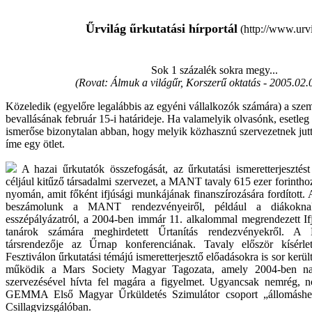
Űrvilág űrkutatási hírportál
(http://www.urvi
Sok 1 százalék sokra megy...
(Rovat: Álmuk a világűr, Korszerű oktatás -
2005.02.
Közeledik (egyelőre legalábbis az egyéni vállalkozók számára) a sze
bevallásának február 15-i határideje. Ha valamelyik olvasónk, esetleg
ismerőse bizonytalan abban, hogy melyik közhasznú szervezetnek jutt
íme egy ötlet.
A hazai űrkutatók összefogását, az űrkutatási ismeretterjesztés
céljául kitűző társadalmi szervezet, a MANT tavaly 615 ezer forinthoz
nyomán, amit főként ifjúsági munkájának finanszírozására fordított.
beszámolunk a MANT rendezvényeiről, például a diákokna
esszépályázatról, a 2004-ben immár 11. alkalommal megrendezett Ifj
tanárok számára meghirdetett Űrtanítás rendezvényekről
társrendezője az Űrnap konferenciának. Tavaly először kísérl
Fesztiválon űrkutatási témájú ismeretterjesztő előadásokra is sor ker
működik a Mars Society Magyar Tagozata, amely 2004-ben nag
szervezésével hívta fel magára a figyelmet. Ugyancsak nemrég, 
GEMMA Első Magyar Űrküldetés Szimulátor csoport „állomáshel
Csillagvizsgálóban.