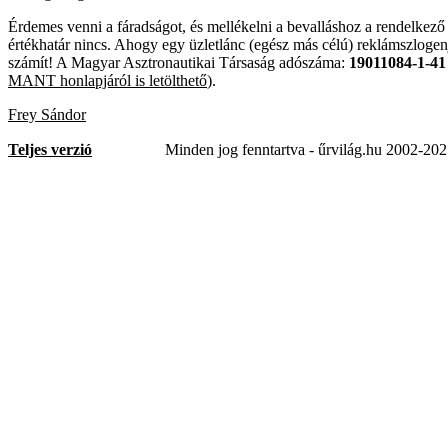
Érdemes venni a fáradságot, és mellékelni a bevalláshoz a rendelkező 
értékhatár nincs. Ahogy egy üzletlánc (egész más célú) reklámszlogen
számít! A Magyar Asztronautikai Társaság adószáma:
19011084-1-41
MANT honlapjáról is letölthető
).
Frey Sándor
Teljes verzió
Minden jog fenntartva - űrvilág.hu 2002-20