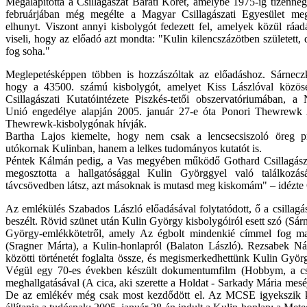
Megalapította a Csillagászat Baráti Körét, amelybe 1975-ig tizennég
februárjában még megélte a Magyar Csillagászati Egyesület megal
elhunyt. Viszont annyi kisbolygót fedezett fel, amelyek közül ráad
viseli, hogy az előadó azt mondta: "Kulin kilencszázötben született
fog soha."
Meglepetésképpen többen is hozzászóltak az előadáshoz. Sárneczky
hogy a 43500. számú kisbolygót, amelyet Kiss Lászlóval közös
Csillagászati Kutatóintézete Piszkés-tetői obszervatóriumában, a 
Unió engedélye alapján 2005. január 27-e óta Ponori Thewrewk A
Thewrewk-kisbolygónak hívják.
Bartha Lajos kiemelte, hogy nem csak a lencsecsiszoló öreg pro
utókornak Kulinban, hanem a lelkes tudományos kutatót is.
Péntek Kálmán pedig, a Vas megyében működő Gothard Csillagászat
megosztotta a hallgatósággal Kulin Györggyel való találkozá
távcsövedben látsz, azt másoknak is mutasd meg kiskomám" – idézte 
Az emlékülés Szabados László előadásával folytatódott, ő a csillagás
beszélt. Rövid szünet után Kulin György kisbolygóiról esett szó (Sár
György-emlékkötetről, amely Az égbolt mindenkié címmel fog maj
(Sragner Márta), a Kulin-honlapról (Balaton László). Rezsabek
közötti történetét foglalta össze, és megismerkedhettünk Kulin Györgg
Végül egy 70-es években készült dokumentumfilm (Hobbym, a cs
meghallgatásával (A cica, aki szerette a Holdat - Sarkady Mária mesé
De az emlékév még csak most kezdődött el. Az MCSE igyekszik k