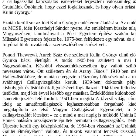
a csillagászattal kapcsolatos ismereteket terjeszteni valószínűleg
Gratulálok Önöknek, hogy ezzel foglalkoznak, és hogy olyan óriás
Kulin György."
Ezután került sor az idei Kulin György emlékérem átadására. Az emlé
az MCSE, idén Keszthelyi Sándor nyerte. Az emlékérem büszke tulaj
Magyarszéken, tanulmányait a Pécsi Egyetem építész szakán ke
Műszaki Egyetemen fejezte be. 1975-ben felfedezett egy nóvát, és a 
folyóirat több rovatának a szerkesztésében is részt vett.
Ponori Thewrewk Aurél: Száz éve született Kulin György című elő
Gyurka bácsi életútját. A tudós 1905-ben született a mai 
Nagyszalontán. Későbbi visszaemlékezéseiben így vallott szülő
nevezetes város. Ott születtem én és Arany János." 1910-ben még
Halley-üstökösre, de miután elvégezte a Pázmány bölcsészkarán a ma
svábhegyi Csillagvizsgálóba került. 1939-ben doktorált pály
kisbolygók és üstökösök figyelésével foglalkozott. 1940-ben felfed
üstököst, majd két évvel később egy másikat. Érdeklődése különböző o
ismeretterjesztés felé fordult. 1941-ben megírta A távcső világa c
ideig az amatőrcsillagászok leghasznosabban forgatható ki
megalapította az első Magyar Csillagászati Egyesületet, a
csillagvizsgálót létesített – ez a mind a mai napig is működő Uránia
Ennek hatására országszerte épültek bemutató csillagvizsgálók. 1949
Újpestre került egy középiskolába, de 1954-ben visszatért az Urániáb
Galilei élményében" vallotta, és tükrök valamint lencsék csiszolásá