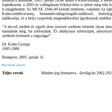
állítania a tudósnak: 2005. január 28-án indult a Kulin-honlap; a Met
foglalkozott, a 2005-ös csillagászati évkönyvben is jelent meg róla í
is megjelentett: Az MCSE 1946-49 közötti története, valamint Az ég
Kulin-emlékverseny, bemutatócsillagvizsgáló-találkozó, kisbo
találkozója, és a helyi csoportok megemlékezései igyekeznek emléket á
"A távcső mellett és egyéb úton szerzett szellemi örömök olyan kin
maradnak meg, ha szétosztjuk. És ahányszor szétosztjuk, annyisz
szellemi örömnek a nagysága!"
Dr. Kulin György
1905-1989
Budapest, 2005. január 31.
Bacsárdi László
Teljes verzió
Minden jog fenntartva - űrvilág.hu 2002-20