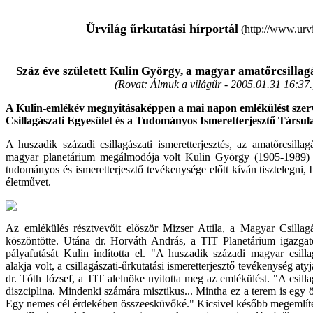
Űrvilág űrkutatási hírportál
(http://www.urvi
Száz éve született Kulin György, a magyar amatőrcsilla
(Rovat: Álmuk a világűr -
2005.01.31 16:37.
A Kulin-emlékév megnyitásaképpen a mai napon emlékülést szer
Csillagászati Egyesület és a Tudományos Ismeretterjesztő Társula
A huszadik századi csillagászati ismeretterjesztés, az amatőrcsilla
magyar planetárium megálmodója volt Kulin György (1905-1989) c
tudományos és ismeretterjesztő tevékenysége előtt kíván tisztelegni,
életművet.
Az emlékülés résztvevőit először Mizser Attila, a Magyar Csillagás
köszöntötte. Utána dr. Horváth András, a TIT Planetárium igazgatój
pályafutását Kulin indította el. "A huszadik századi magyar csill
alakja volt, a csillagászati-űrkutatási ismeretterjesztő tevékenység at
dr. Tóth József, a TIT alelnöke nyitotta meg az emlékülést. "A csill
diszciplina. Mindenki számára misztikus... Mintha ez a terem is egy 
Egy nemes cél érdekében összeesküvőké." Kicsivel később megemlítet