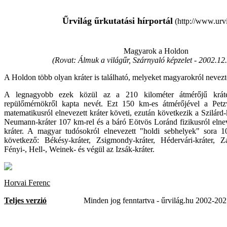
Űrvilág űrkutatási hírportál
(http://www.urvi
Magyarok a Holdon
(Rovat: Álmuk a világűr, Szárnyaló képzelet -
2002.12.
A Holdon több olyan kráter is található, melyeket magyarokról nevezt
A legnagyobb ezek közül az a 210 kilométer átmérőjű krá
repülőmérnökről kapta nevét. Ezt 150 km-es átmérőjével a Petz
matematikusról elnevezett kráter követi, ezután következik a Szilárd
Neumann-kráter 107 km-rel és a báró Eötvös Loránd fizikusról elne
kráter. A magyar tudósokról elnevezett "holdi sebhelyek" sora 1
következő: Békésy-kráter, Zsigmondy-kráter, Hédervári-kráter, Zac
Fényi-, Hell-, Weinek- és végül az Izsák-kráter.
Horvai Ferenc
Teljes verzió
Minden jog fenntartva - űrvilág.hu 2002-20