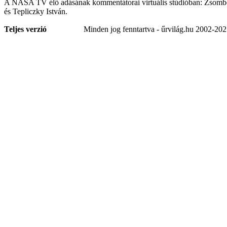
A NASA TV élő adásának kommentátorai virtuális stúdióban: Zsomb
és Tepliczky István.
Teljes verzió
Minden jog fenntartva - űrvilág.hu 2002-20