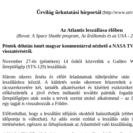
Űrvilág űrkutatási hírportál
(http://www.urvi
Az Atlantis leszállása élőben
(Rovat: A Space Shuttle program, Az űrállomás és az USA -
2
Péntek délután ismét magyar kommentárral nézhető a NASA TV
visszatéréséről.
November 27-én (pénteken) 14 órától közvetítik a
Galileo W
űrrepülőgép (STS-129) leszállását.
Három sikeres űrséta és előírt feladatainak túlteljesítése után
leszálláshoz készül. A küldetés során sikeresen felszereltek
rácsszerkezetére két, tartalék alkatrészeket és kísérleti eszközöket
előkészítették a jövő évben indítandó további paletták fogad
űrrepülőgépes utak során a tervek szerint utolsó alkalommal – az 
egy tagját is visszahozzák a Földre.
Előfordulhat, hogy a leszállást időjárás okokból halaszthatják (ebbe
időpontja is változhat). Az adás során ezúttal a leszállás után 
történéseket, egészen az űrhajósoknak az Atlantisból való kiszállásáig