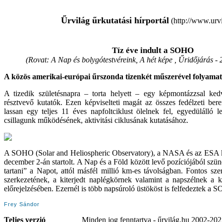
Űrvilág űrkutatási hírportál
(http://www.urvi
Tíz éve indult a SOHO
(Rovat: A Nap és bolygótestvéreink, A hét képe , Űridőjárás -
A közös amerikai-európai űrszonda tizenkét műszerével folyamato
A tizedik születésnapra – torta helyett – egy képmontázzsal ke
résztvevő kutatók. Ezen képviselteti magát az összes fedélzeti ber
lassan egy teljes 11 éves napfoltciklust ölelnek fel, egyedülálló 
csillagunk működésének, aktivitási ciklusának kutatásához.
A SOHO (Solar and Heliospheric Observatory), a NASA és az ESA k
december 2-án startolt. A Nap és a Föld között levő pozíciójából szü
tartani” a Napot, attól másfél millió km-es távolságban. Fontos sze
szerkezetének, a kiterjedt naplégkörnek valamint a napszélnek a ku
előrejelzésében. Ezernél is több napsúroló üstököst is felfedeztek a 
Frey Sándor
Teljes verzió
Minden jog fenntartva - űrvilág.hu 2002-20