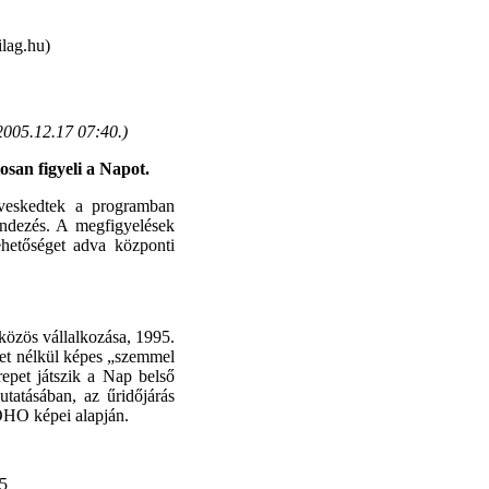
lag.hu)
2005.12.17 07:40.
)
san figyeli a Napot.
dveskedtek a programban
endezés. A megfigyelések
lehetőséget adva központi
özös vállalkozása, 1995.
net nélkül képes „szemmel
repet játszik a Nap belső
tatásában, az űridőjárás
SOHO képei alapján.
25