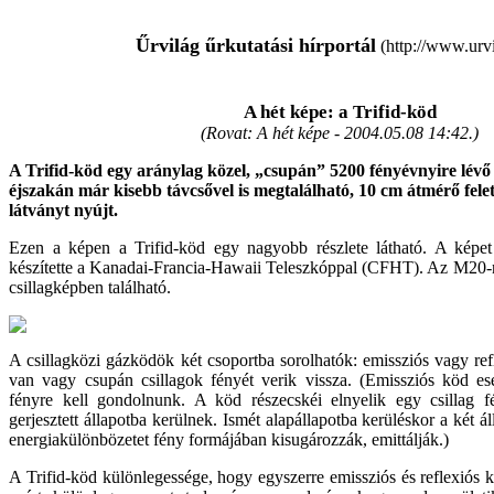
Űrvilág űrkutatási hírportál
(http://www.urvi
A hét képe: a Trifid-köd
(Rovat: A hét képe -
2004.05.08 14:42.
)
A Trifid-köd egy aránylag közel, „csupán” 5200 fényévnyire lévő
éjszakán már kisebb távcsővel is megtalálható, 10 cm átmérő fele
látványt nyújt.
Ezen a képen a Trifid-köd egy nagyobb részlete látható. A képet
készítette a Kanadai-Francia-Hawaii Teleszkóppal (CFHT). Az M20-na
csillagképben található.
A csillagközi gázködök két csoportba sorolhatók: emissziós vagy ref
van vagy csupán csillagok fényét verik vissza. (Emissziós köd ese
fényre kell gondolnunk. A köd részecskéi elnyelik egy csillag f
gerjesztett állapotba kerülnek. Ismét alapállapotba kerüléskor a két ál
energiakülönbözetet fény formájában kisugározzák, emittálják.)
A Trifid-köd különlegessége, hogy egyszerre emissziós és reflexió