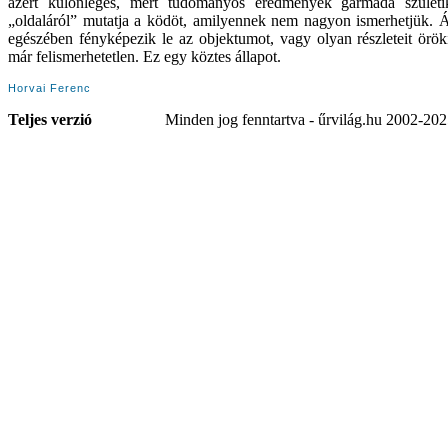
azért különleges, mert tudományos eredmények garmada születi
„oldaláról” mutatja a ködöt, amilyennek nem nagyon ismerhetjük. Ál
egészében fényképezik le az objektumot, vagy olyan részleteit örök
már felismerhetetlen. Ez egy köztes állapot.
Horvai Ferenc
Teljes verzió
Minden jog fenntartva - űrvilág.hu 2002-20