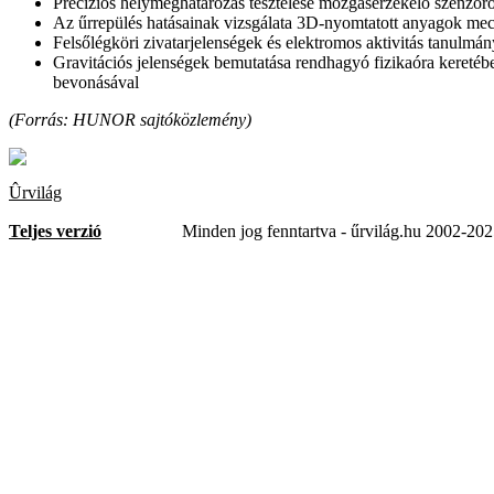
Precíziós helymeghatározás tesztelése mozgásérzékelő szenzor
Az űrrepülés hatásainak vizsgálata 3D-nyomtatott anyagok mec
Felsőlégköri zivatarjelenségek és elektromos aktivitás tanulmá
Gravitációs jelenségek bemutatása rendhagyó fizikaóra kereté
bevonásával
(Forrás: HUNOR sajtóközlemény)
Ûrvilág
Teljes verzió
Minden jog fenntartva - űrvilág.hu 2002-20