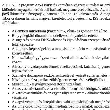
A HUNOR program Ax-4 küldetés keretében végzett kutatásai az embe
különféle anyagokat érő űrbeli hatások megismerését célozzák. Az 
jövő űrkutatását támogatják, hanem a Földön is alkalmazhatók. A ma
Tibor csaknem harminc magyar kísérletet fog elvégezni az ISS fedélze
alábbiakat:
Az emberi mikrobiom (baktérium-, vírus- és gombaflóra) űrbéli 
Bolygólégköri dinamika modellezése folyadékkísérlettel
A sugárzás okozta DNS-károsodás kijavításában szerepet játs
feltérképezése
A kognitív képességek és a mozgáskoordináció változásainak vi
környezetben
Nanoszálalapú gyógyszer szemészeti alkalmazásának vizsgálat
között
Alacsony olvadáspontú fémek viselkedésének kutatása új gene
fejlesztéséhez
Személyi dózismérő eszköz segítségével végzett sugárterhelés-
Növényi csírázás, mikrozöldség-termesztés és levélfejlődés ta
Mikrofluidikai gyógyszer-tesztcsip vizsgálata
Az asszociatív tanulás és a vizuális információfeldolgozás műk
A kardiovaszkuláris és az egyensúlyi rendszerek alkalmazkodás
vizsgálata
Az agyi véráramlás űrrepüléshez való adaptációjának megértés
Az űrhajósok hőkomfortját meghatározó folyamatok modellezé