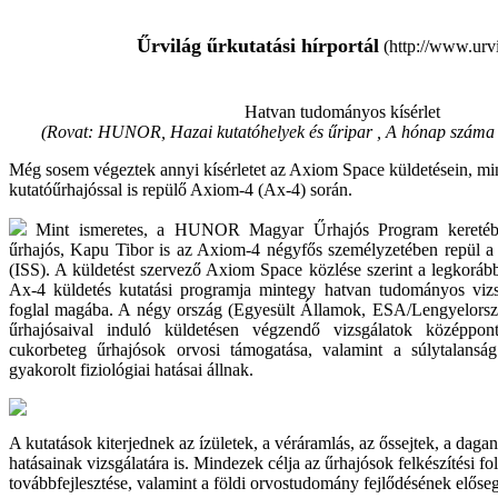
Űrvilág űrkutatási hírportál
(http://www.urvi
Hatvan tudományos kísérlet
(Rovat: HUNOR, Hazai kutatóhelyek és űripar , A hónap száma
Még sosem végeztek annyi kísérletet az Axiom Space küldetésein, mi
kutatóűrhajóssal is repülő Axiom-4 (Ax-4) során.
Mint ismeretes, a HUNOR Magyar Űrhajós Program keretéb
űrhajós, Kapu Tibor is az Axiom-4 négyfős személyzetében repül 
(ISS). A küldetést szervező Axiom Space közlése szerint a legkoráb
Ax-4 küldetés kutatási programja mintegy hatvan tudományos vizs
foglal magába. A négy ország (Egyesült Államok, ESA/Lengyelorsz
űrhajósaival induló küldetésen végzendő vizsgálatok középpon
cukorbeteg űrhajósok orvosi támogatása, valamint a súlytalanság
gyakorolt fiziológiai hatásai állnak.
A kutatások kiterjednek az ízületek, a véráramlás, az őssejtek, a dagan
hatásainak vizsgálatára is. Mindezek célja az űrhajósok felkészítési f
továbbfejlesztése, valamint a földi orvostudomány fejlődésének előseg