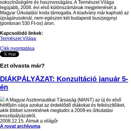
sokszínűségére és hasznosságára. A Természet Világa
legújabb, 2008. évi első különszámának megjelenését a
Magyar Űrkutatási Iroda támogatta. A kiadvány már kapható az
újságárusoknál, nem egészen két budapesti buszjegynyi
(pontosan 530 Ft-os) áron.
Kapcsolódó linkek:
Természet Világa
Cikk nyomtatása
Ezt olvasta már?
DIÁKPÁLYÁZAT: Konzultáció január 5-
én
A Magyar Asztronautikai Társaság (MANT) az új év első
hétfőjén várja azokat az érdeklődő diákokat és felkészítőiket,
akik többet szeretnének megtudni a 2009-es űrkutatási
esszépályázatról.
2008.12.15.
Álmuk a világűr
A rovat archívuma