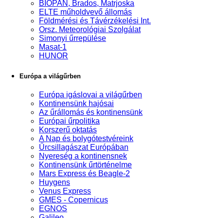
BIOPAN, Brados, Matrjoska
ELTE műholdvevő állomás
Földmérési és Távérzékelési Int.
Orsz. Meteorológiai Szolgálat
Simonyi űrrepülése
Masat-1
HUNOR
Európa a világűrben
Európa igáslovai a világűrben
Kontinensünk hajósai
Az űrállomás és kontinensünk
Európai űrpolitika
Korszerű oktatás
A Nap és bolygótestvéreink
Űrcsillagászat Európában
Nyereség a kontinensnek
Kontinensünk űrtörténelme
Mars Express és Beagle-2
Huygens
Venus Express
GMES - Copernicus
EGNOS
Galileo