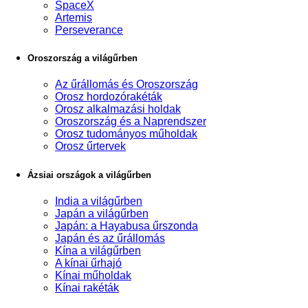
SpaceX
Artemis
Perseverance
Oroszország a világűrben
Az űrállomás és Oroszország
Orosz hordozórakéták
Orosz alkalmazási holdak
Oroszország és a Naprendszer
Orosz tudományos műholdak
Orosz űrtervek
Ázsiai országok a világűrben
India a világűrben
Japán a világűrben
Japán: a Hayabusa űrszonda
Japán és az űrállomás
Kína a világűrben
A kínai űrhajó
Kínai műholdak
Kínai rakéták