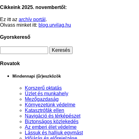
Cikkeink 2025. novembertől:
Ez itt az
archív portál
.
Olvass minket itt:
blog.urvilag.hu
Gyorskereső
Rovatok
Mindennapi (űr)eszközök
Korszerű oktatás
Üzlet és munkahely
Mezőgazdaság
Környezetünk védelme
Katasztrófák ellen
Navigáció és térképészet
Biztonságos közlekedés
Az emberi élet védelme
Lássuk és halljuk egymást
Időjárás és előrejelzése