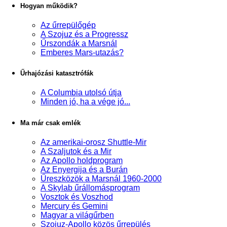
Hogyan működik?
Az űrrepülőgép
A Szojuz és a Progressz
Űrszondák a Marsnál
Emberes Mars-utazás?
Űrhajózási katasztrófák
A Columbia utolsó útja
Minden jó, ha a vége jó...
Ma már csak emlék
Az amerikai-orosz Shuttle-Mir
A Szaljutok és a Mir
Az Apollo holdprogram
Az Enyergija és a Burán
Űreszközök a Marsnál 1960-2000
A Skylab űrállomásprogram
Vosztok és Voszhod
Mercury és Gemini
Magyar a világűrben
Szojuz-Apollo közös űrrepülés