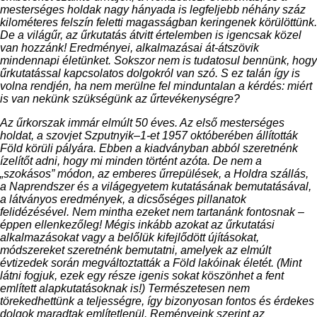
mesterséges holdak nagy hányada is legfeljebb néhány száz
kilométeres felszín feletti magasságban keringenek körülöttünk.
De a világűr, az űrkutatás átvitt értelemben is igencsak közel
van hozzánk! Eredményei, alkalmazásai át-átszövik
mindennapi életünket. Sokszor nem is tudatosul bennünk, hogy
űrkutatással kapcsolatos dolgokról van szó. S ez talán így is
volna rendjén, ha nem merülne fel minduntalan a kérdés: miért
is van nekünk szükségünk az űrtevékenységre?
Az űrkorszak immár elmúlt 50 éves. Az első mesterséges
holdat, a szovjet Szputnyik–1-et 1957 októberében állították
Föld körüli pályára. Ebben a kiadványban abból szeretnénk
ízelítőt adni, hogy mi minden történt azóta. De nem a
„szokásos” módon, az emberes űrrepülések, a Holdra szállás,
a Naprendszer és a világegyetem kutatásának bemutatásával,
a látványos eredmények, a dicsőséges pillanatok
felidézésével. Nem mintha ezeket nem tartanánk fontosnak –
éppen ellenkezőleg! Mégis inkább azokat az űrkutatási
alkalmazásokat vagy a belőlük kifejlődött újításokat,
módszereket szeretnénk bemutatni, amelyek az elmúlt
évtizedek során megváltoztatták a Föld lakóinak életét. (Mint
látni fogjuk, ezek egy része igenis sokat köszönhet a fent
említett alapkutatásoknak is!) Természetesen nem
törekedhettünk a teljességre, így bizonyosan fontos és érdekes
dolgok maradtak említetlenül. Reményeink szerint az