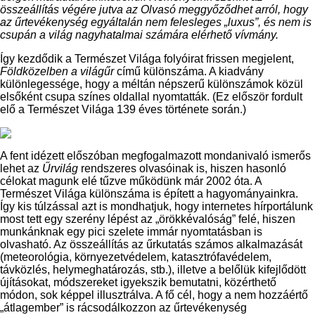
összeállítás végére jutva az Olvasó meggyőződhet arról, hogy
az űrtevékenység egyáltalán nem felesleges „luxus”, és nem is
csupán a világ nagyhatalmai számára elérhető vívmány.
Így kezdődik a Természet Világa folyóirat frissen megjelent,
Földközelben a világűr
című különszáma. A kiadvány
különlegessége, hogy a méltán népszerű különszámok közül
elsőként csupa színes oldallal nyomtatták. (Ez először fordult
elő a Természet Világa 139 éves története során.)
A fent idézett előszóban megfogalmazott mondanivaló ismerős
lehet az
Űrvilág
rendszeres olvasóinak is, hiszen hasonló
célokat magunk elé tűzve működünk már 2002 óta. A
Természet Világa különszáma is épített a hagyományainkra.
Így kis túlzással azt is mondhatjuk, hogy internetes hírportálunk
most tett egy szerény lépést az „örökkévalóság” felé, hiszen
munkánknak egy pici szelete immár nyomtatásban is
olvasható. Az összeállítás az űrkutatás számos alkalmazását
(meteorológia, környezetvédelem, katasztrófavédelem,
távközlés, helymeghatározás, stb.), illetve a belőlük kifejlődött
újításokat, módszereket igyekszik bemutatni, közérthető
módon, sok képpel illusztrálva. A fő cél, hogy a nem hozzáértő
„átlagember” is rácsodálkozzon az űrtevékenység