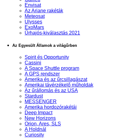
Envisat
Az Ariane rakéták
Meteosat
Ulysses
ExoMars
Űrhajós-kiválasztás 2021
Az Egyesült Államok a világűrben
Spirit és Opportunity
Cassini
A Space Shuttle program
A GPS rendszer
Amerika és az űrcsillagászat
Amerikai távérzékelő műholdak
Az űrállomás és az USA
Stardust
MESSENGER
Amerika hordozórakétái
Deep Impact
New Horizons
Orion, Ares, SLS
A Holdnál
Curiosity