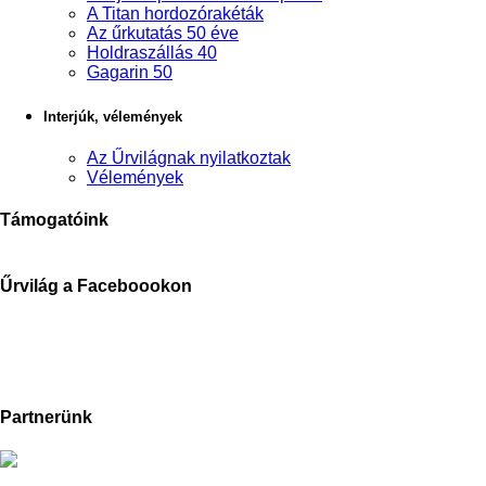
A Titan hordozórakéták
Az űrkutatás 50 éve
Holdraszállás 40
Gagarin 50
Interjúk, vélemények
Az Űrvilágnak nyilatkoztak
Vélemények
Támogatóink
Űrvilág a Faceboookon
Partnerünk