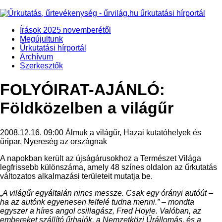
Írások 2025 novemberétől
Megújultunk
Űrkutatási hírportál
Archívum
Szerkesztők
FOLYÓIRAT-AJÁNLÓ:
Földközelben a világűr
2008.12.16. 09:00
Álmuk a világűr, Hazai kutatóhelyek és
űripar, Nyereség az országnak
A napokban került az újságárusokhoz a Természet Világa
legfrissebb különszáma, amely 48 színes oldalon az űrkutatás
változatos alkalmazási területeit mutatja be.
„A világűr egyáltalán nincs messze. Csak egy órányi autóút –
ha az autónk egyenesen felfelé tudna menni.” – mondta
egyszer a híres angol csillagász, Fred Hoyle. Valóban, az
embereket szállító űrhajók, a Nemzetközi Űrállomás, és a