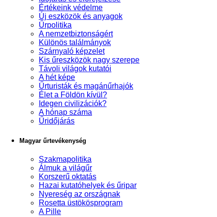
Értékeink védelme
Új eszközök és anyagok
Űrpolitika
A nemzetbiztonságért
Különös találmányok
Szárnyaló képzelet
Kis űreszközök nagy szerepe
Távoli világok kutatói
A hét képe
Űrturisták és magánűrhajók
Élet a Földön kívül?
Idegen civilizációk?
A hónap száma
Űridőjárás
Magyar űrtevékenység
Szakmapolitika
Álmuk a világűr
Korszerű oktatás
Hazai kutatóhelyek és űripar
Nyereség az országnak
Rosetta üstökösprogram
A Pille