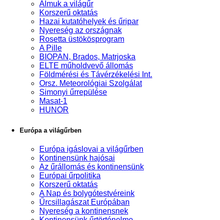
Álmuk a világűr
Korszerű oktatás
Hazai kutatóhelyek és űripar
Nyereség az országnak
Rosetta üstökösprogram
A Pille
BIOPAN, Brados, Matrjoska
ELTE műholdvevő állomás
Földmérési és Távérzékelési Int.
Orsz. Meteorológiai Szolgálat
Simonyi űrrepülése
Masat-1
HUNOR
Európa a világűrben
Európa igáslovai a világűrben
Kontinensünk hajósai
Az űrállomás és kontinensünk
Európai űrpolitika
Korszerű oktatás
A Nap és bolygótestvéreink
Űrcsillagászat Európában
Nyereség a kontinensnek
Kontinensünk űrtörténelme