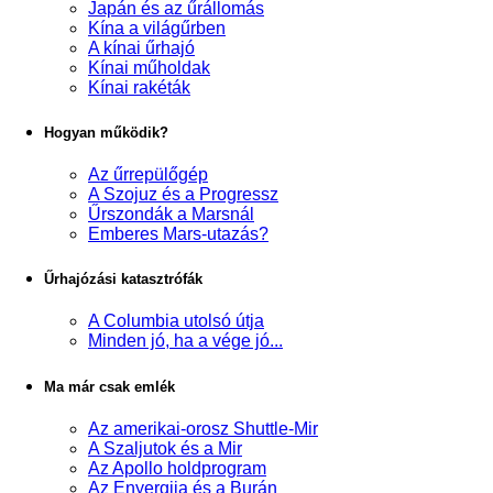
Japán és az űrállomás
Kína a világűrben
A kínai űrhajó
Kínai műholdak
Kínai rakéták
Hogyan működik?
Az űrrepülőgép
A Szojuz és a Progressz
Űrszondák a Marsnál
Emberes Mars-utazás?
Űrhajózási katasztrófák
A Columbia utolsó útja
Minden jó, ha a vége jó...
Ma már csak emlék
Az amerikai-orosz Shuttle-Mir
A Szaljutok és a Mir
Az Apollo holdprogram
Az Enyergija és a Burán