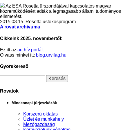
Az ESA Rosetta űrszondájával kapcsolatos magyar
közreműködésért adták a legmagasabb állami tudományos
elismerést.
2015.03.15.
Rosetta üstökösprogram
A rovat archívuma
Cikkeink 2025. novembertől:
Ez itt az
archív portál
.
Olvass minket itt:
blog.urvilag.hu
Gyorskereső
Rovatok
Mindennapi (űr)eszközök
Korszerű oktatás
Üzlet és munkahely
Mezőgazdaság
Környezetünk védelme