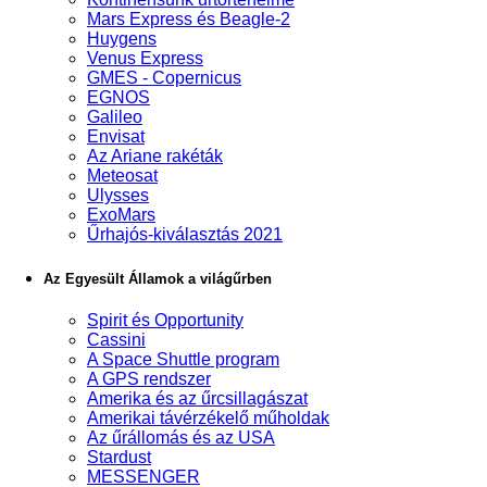
Mars Express és Beagle-2
Huygens
Venus Express
GMES - Copernicus
EGNOS
Galileo
Envisat
Az Ariane rakéták
Meteosat
Ulysses
ExoMars
Űrhajós-kiválasztás 2021
Az Egyesült Államok a világűrben
Spirit és Opportunity
Cassini
A Space Shuttle program
A GPS rendszer
Amerika és az űrcsillagászat
Amerikai távérzékelő műholdak
Az űrállomás és az USA
Stardust
MESSENGER