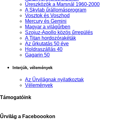
Űreszközök a Marsnál 1960-2000
A Skylab űrállomásprogram
Vosztok és Voszhod
Mercury és Gemini
Magyar a világűrben
Szojuz-Apollo közös űrrepülés
A Titan hordozórakéták
Az űrkutatás 50 éve
Holdraszállás 40
Gagarin 50
Interjúk, vélemények
Az Űrvilágnak nyilatkoztak
Vélemények
Támogatóink
Űrvilág a Faceboookon