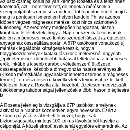
Az üstökösmag körüli pályán keringő Rosetta és a felszínhez
közeledő, azt – nem tervezett, de ennek a mérésnek a
szempontjából szerencsés módon – több ponton érintő, majd a
máig is pontosan ismeretlen helyen landoló Philae azonos
időben végzett mágneses mérései közt nincs számottevő
különbség. Az eredmény meglepően hangozhat, hiszen
korábban feltételezték, hogy a Naprendszer kialakulásának
idején a mágneses mező fontos szerepet játszott az égitestek
anyagának összeállása során. A 67P üstökösre vonatkozó új
mérések legalábbis kétségessé teszik, hogy a
bolygókezdemények kialakulásakor a méteresnél nagyobb
„építőelemekre” különösebb hatással lettek volna a mágneses
erők. Inkább a kisebb darabok véletlenszerű ütközése,
összetapadása, később a tömegvonzás hatása érvényesült.
(Kisebb méretskálán ugyanakkor lehetett szerepe a mágneses
térnek.) Természetesen e következtetés levonásához fel kell
tételezni, hogy a Rosetta által közelről, tüzetesen megvizsgált
üstökösmag tulajdonságai jellemzőek a többi hasonló égitestre
is.
A Rosetta jelenleg is vizsgálja a 67P üstököst, amelynek
aktivitása a Naphoz közeledvén egyre hevesebb. Ezért a
szonda pályáját is át kellett tervezni, hogy csak
biztonságosabb, mintegy 100 km-es távolságból figyelje a
célpontját. A közeli elrepülések tehát egyelőre elmaradnak. Az