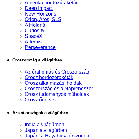
Amerika hordozórakétái
Deep Impact
New Horizons
Orion, Ares, SLS
A Holdnál
Curiosity
SpaceX
Artemis
Perseverance
Oroszország a világűrben
Az űrállomás és Oroszország
Orosz hordozórakéták
Orosz alkalmazási holdak
Oroszország és a Naprendszer
Orosz tudományos műholdak
Orosz űrtervek
Ázsiai országok a világűrben
India a világűrben
Japán a világűrben
Japán: a Hayabusa űrszonda