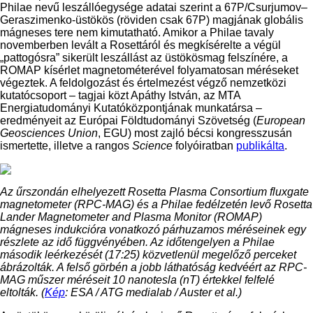
Philae nevű leszállóegysége adatai szerint a 67P/Csurjumov–
Geraszimenko-üstökös (röviden csak 67P) magjának globális
mágneses tere nem kimutatható. Amikor a Philae tavaly
novemberben levált a Rosettáról és megkísérelte a végül
„pattogósra” sikerült leszállást az üstökösmag felszínére, a
ROMAP kísérlet magnetométerével folyamatosan méréseket
végeztek. A feldolgozást és értelmezést végző nemzetközi
kutatócsoport – tagjai közt Apáthy István, az MTA
Energiatudományi Kutatóközpontjának munkatársa –
eredményeit az Európai Földtudományi Szövetség (
European
Geosciences Union
, EGU) most zajló bécsi kongresszusán
ismertette, illetve a rangos
Science
folyóiratban
publikálta
.
Az űrszondán elhelyezett Rosetta Plasma Consortium fluxgate
magnetometer (RPC-MAG) és a Philae fedélzetén levő Rosetta
Lander Magnetometer and Plasma Monitor (ROMAP)
mágneses indukcióra vonatkozó párhuzamos méréseinek egy
részlete az idő függvényében. Az időtengelyen a Philae
második leérkezését (17:25) közvetlenül megelőző perceket
ábrázolták. A felső görbén a jobb láthatóság kedvéért az RPC-
MAG műszer méréseit 10 nanotesla (nT) értekkel felfelé
eltolták. (
Kép
: ESA / ATG medialab / Auster et al.)