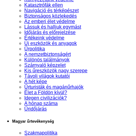
Katasztrófák ellen
Navigáció és térképészet
Biztonságos közlekedés
Az emberi élet védelme
Lássuk és halljuk egymást
Időjárás és előrejelzése
Értékeink védelme
Új eszközök és anyagok
Űrpolitika
A nemzetbiztonságért
Különös találmányok
Szárnyaló képzelet
Kis űreszközök nagy szerepe
Távoli világok kutatói
A hét képe
Űrturisták és magánűrhajók
Élet a Földön kívül?
Idegen civilizációk?
A hónap száma
Űridőjárás
Magyar űrtevékenység
Szakmapolitika