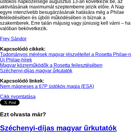
üstökös napközelsége augusztus 13-án következik be, az
aktivitásának maximumát szeptemberre jelzik előre. A Nap
egyre intenzívebb besugárzásának hatására még a Philae
feléledésében és újbóli működésében is bíznak a
szakemberek. Erre talán májusig vagy júniusig kell várni – ha
valóban bekövetkezik.
Frey Sándor
Kapcsolódó cikkek:
Tudományos mérések magyar részvétellel a Rosetta Philae-n
Új Philae-hírek
Magyar közreműködők a Rosetta fejlesztésében
Széchenyi-díjas magyar űrkutatók
Kapcsolódó linkek:
Nem mágneses a 67P üstökös magja (ESA)
Cikk nyomtatása
Ezt olvasta már?
Széchenyi-díjas magyar űrkutatók