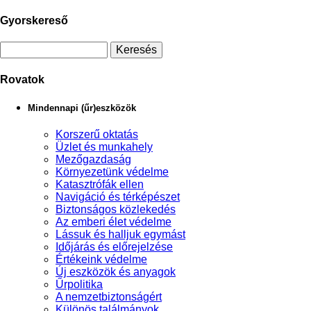
Gyorskereső
Rovatok
Mindennapi (űr)eszközök
Korszerű oktatás
Üzlet és munkahely
Mezőgazdaság
Környezetünk védelme
Katasztrófák ellen
Navigáció és térképészet
Biztonságos közlekedés
Az emberi élet védelme
Lássuk és halljuk egymást
Időjárás és előrejelzése
Értékeink védelme
Új eszközök és anyagok
Űrpolitika
A nemzetbiztonságért
Különös találmányok