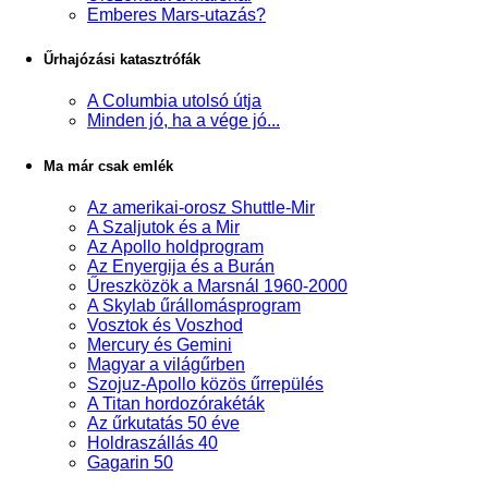
Emberes Mars-utazás?
Űrhajózási katasztrófák
A Columbia utolsó útja
Minden jó, ha a vége jó...
Ma már csak emlék
Az amerikai-orosz Shuttle-Mir
A Szaljutok és a Mir
Az Apollo holdprogram
Az Enyergija és a Burán
Űreszközök a Marsnál 1960-2000
A Skylab űrállomásprogram
Vosztok és Voszhod
Mercury és Gemini
Magyar a világűrben
Szojuz-Apollo közös űrrepülés
A Titan hordozórakéták
Az űrkutatás 50 éve
Holdraszállás 40
Gagarin 50