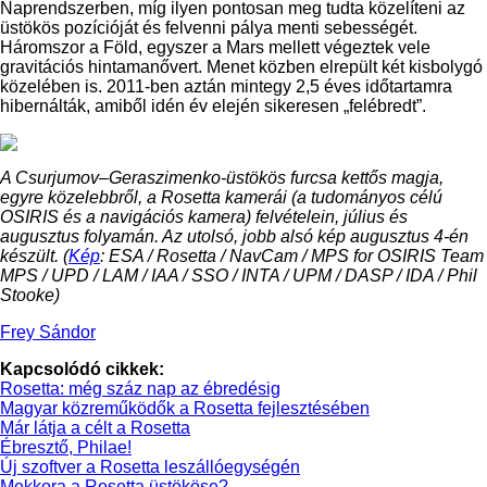
Naprendszerben, míg ilyen pontosan meg tudta közelíteni az
üstökös pozícióját és felvenni pálya menti sebességét.
Háromszor a Föld, egyszer a Mars mellett végeztek vele
gravitációs hintamanővert. Menet közben elrepült két kisbolygó
közelében is. 2011-ben aztán mintegy 2,5 éves időtartamra
hibernálták, amiből idén év elején sikeresen „felébredt”.
A Csurjumov–Geraszimenko-üstökös furcsa kettős magja,
egyre közelebbről, a Rosetta kamerái (a tudományos célú
OSIRIS és a navigációs kamera) felvételein, július és
augusztus folyamán. Az utolsó, jobb alsó kép augusztus 4-én
készült. (
Kép
: ESA / Rosetta / NavCam / MPS for OSIRIS Team
MPS / UPD / LAM / IAA / SSO / INTA / UPM / DASP / IDA / Phil
Stooke)
Frey Sándor
Kapcsolódó cikkek:
Rosetta: még száz nap az ébredésig
Magyar közreműködők a Rosetta fejlesztésében
Már látja a célt a Rosetta
Ébresztő, Philae!
Új szoftver a Rosetta leszállóegységén
Mekkora a Rosetta üstököse?