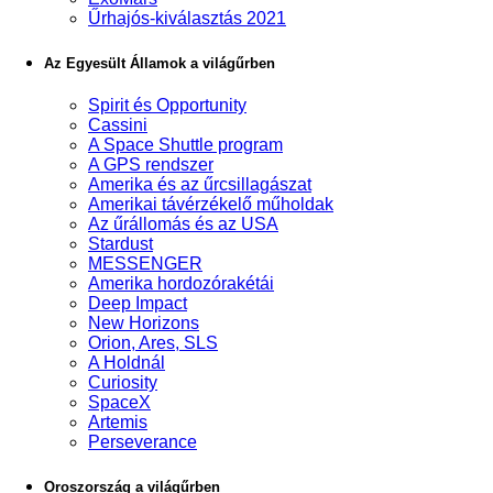
Űrhajós-kiválasztás 2021
Az Egyesült Államok a világűrben
Spirit és Opportunity
Cassini
A Space Shuttle program
A GPS rendszer
Amerika és az űrcsillagászat
Amerikai távérzékelő műholdak
Az űrállomás és az USA
Stardust
MESSENGER
Amerika hordozórakétái
Deep Impact
New Horizons
Orion, Ares, SLS
A Holdnál
Curiosity
SpaceX
Artemis
Perseverance
Oroszország a világűrben