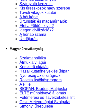
Szárnyaló képzelet
Kis űreszközök nagy szerepe
Távoli világok kutatói
A hét képe
Űrturisták és magánűrhajók
Élet a Földön kívül?
Idegen civilizációk?
A hónap száma
Űridőjárás
Magyar űrtevékenység
Szakmapolitika
Álmuk a világűr
Korszerű oktatás
Hazai kutatóhelyek és űripar
Nyereség az országnak
Rosetta üstökösprogram
A Pille
BIOPAN, Brados, Matrjoska
ELTE műholdvevő állomás
Földmérési és Távérzékelési Int.
Orsz. Meteorológiai Szolgálat
Simonyi űrrepülése