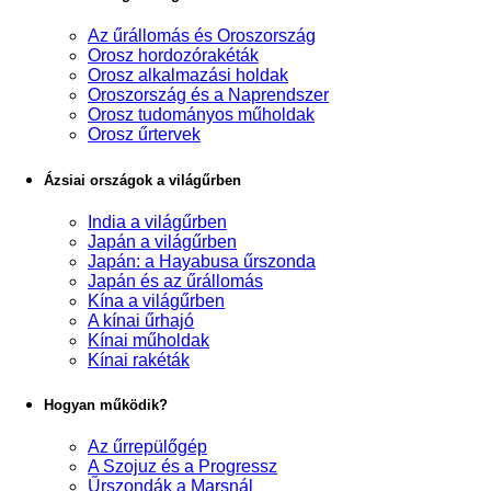
Az űrállomás és Oroszország
Orosz hordozórakéták
Orosz alkalmazási holdak
Oroszország és a Naprendszer
Orosz tudományos műholdak
Orosz űrtervek
Ázsiai országok a világűrben
India a világűrben
Japán a világűrben
Japán: a Hayabusa űrszonda
Japán és az űrállomás
Kína a világűrben
A kínai űrhajó
Kínai műholdak
Kínai rakéták
Hogyan működik?
Az űrrepülőgép
A Szojuz és a Progressz
Űrszondák a Marsnál