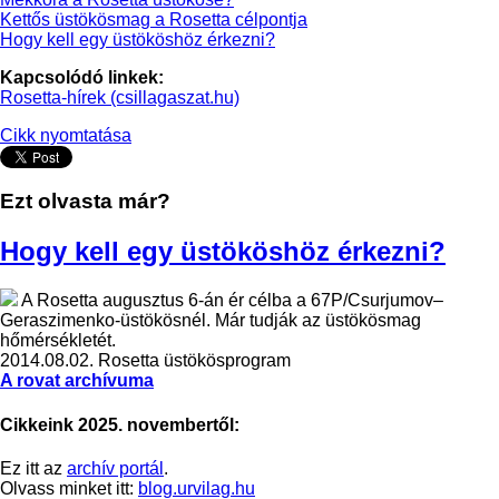
Kettős üstökösmag a Rosetta célpontja
Hogy kell egy üstököshöz érkezni?
Kapcsolódó linkek:
Rosetta-hírek (csillagaszat.hu)
Cikk nyomtatása
Ezt olvasta már?
Hogy kell egy üstököshöz érkezni?
A Rosetta augusztus 6-án ér célba a 67P/Csurjumov–
Geraszimenko-üstökösnél. Már tudják az üstökösmag
hőmérsékletét.
2014.08.02.
Rosetta üstökösprogram
A rovat archívuma
Cikkeink 2025. novembertől:
Ez itt az
archív portál
.
Olvass minket itt:
blog.urvilag.hu