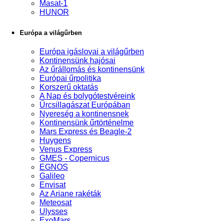
Masat-1
HUNOR
Európa a világűrben
Európa igáslovai a világűrben
Kontinensünk hajósai
Az űrállomás és kontinensünk
Európai űrpolitika
Korszerű oktatás
A Nap és bolygótestvéreink
Űrcsillagászat Európában
Nyereség a kontinensnek
Kontinensünk űrtörténelme
Mars Express és Beagle-2
Huygens
Venus Express
GMES - Copernicus
EGNOS
Galileo
Envisat
Az Ariane rakéták
Meteosat
Ulysses
ExoMars