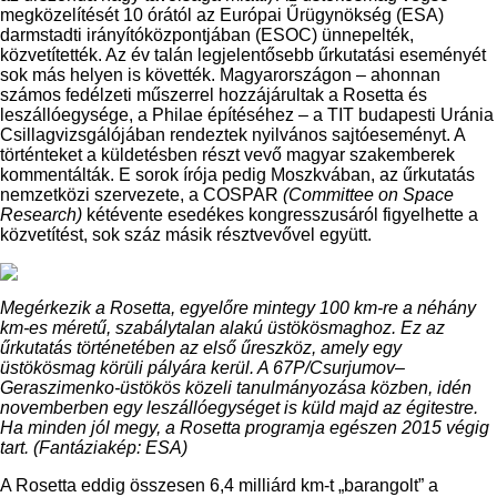
megközelítését 10 órától az Európai Űrügynökség (ESA)
darmstadti irányítóközpontjában (ESOC) ünnepelték,
közvetítették. Az év talán legjelentősebb űrkutatási eseményét
sok más helyen is követték. Magyarországon – ahonnan
számos fedélzeti műszerrel hozzájárultak a Rosetta és
leszállóegysége, a Philae építéséhez – a TIT budapesti Uránia
Csillagvizsgálójában rendeztek nyilvános sajtóeseményt. A
történteket a küldetésben részt vevő magyar szakemberek
kommentálták. E sorok írója pedig Moszkvában, az űrkutatás
nemzetközi szervezete, a COSPAR
(Committee on Space
Research)
kétévente esedékes kongresszusáról figyelhette a
közvetítést, sok száz másik résztvevővel együtt.
Megérkezik a Rosetta, egyelőre mintegy 100 km-re a néhány
km-es méretű, szabálytalan alakú üstökösmaghoz. Ez az
űrkutatás történetében az első űreszköz, amely egy
üstökösmag körüli pályára kerül. A 67P/Csurjumov–
Geraszimenko-üstökös közeli tanulmányozása közben, idén
novemberben egy leszállóegységet is küld majd az égitestre.
Ha minden jól megy, a Rosetta programja egészen 2015 végig
tart. (Fantáziakép: ESA)
A Rosetta eddig összesen 6,4 milliárd km-t „barangolt” a