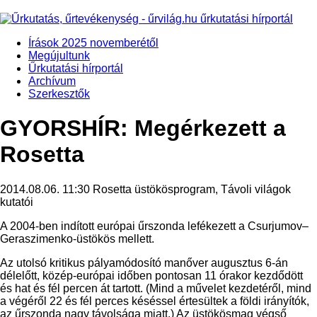
Írások 2025 novemberétől
Megújultunk
Űrkutatási hírportál
Archívum
Szerkesztők
GYORSHÍR: Megérkezett a
Rosetta
2014.08.06. 11:30
Rosetta üstökösprogram, Távoli világok
kutatói
A 2004-ben indított európai űrszonda lefékezett a Csurjumov–
Geraszimenko-üstökös mellett.
Az utolsó kritikus pályamódosító manőver augusztus 6-án
délelőtt, közép-európai időben pontosan 11 órakor kezdődött
és hat és fél percen át tartott. (Mind a művelet kezdetéről, mind
a végéről 22 és fél perces késéssel értesültek a földi irányítók,
az űrszonda nagy távolsága miatt.) Az üstökösmag végső